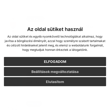
08. APR 2026
Oznámenia
A tűzoltóautó ünnepélyes átadása
Az oldal sütiket használ
Az oldal sütiket és egyéb nyomkövető technológiákat alkalmaz, hogy
javítsa a böngészési élményét, azzal hogy személyre szabott tartalmakat
és célzott hirdetéseket jelenít meg, és elemzi a weboldalunk forgalmát,
17. MAR 2026
Oznámenia
hogy megtudjuk honnan érkeztek a látogatóink.
Nagyméretű hulladék gyűjtése
ELFOGADOM
Beállítások megváltoztatása
03. DEC 2025
Podujatia
Elutasítom
Mikulásváró
22. OKT 2025
Podujatia