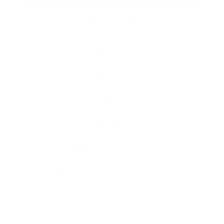
Gyors linkek
A település történelme
Iskolaügy
Képgaléria
Elérhetőségek
Elérhetőségek
+421 47 4888 121
urad@velkavesnadiplom.sk
jusson a legfrissebb információkhoz az RSS csatornánkon keresztűl
,