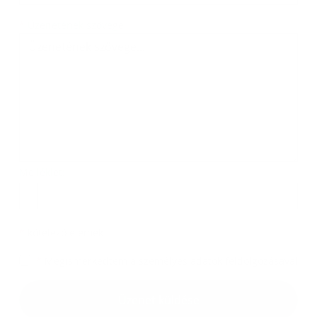
Üzenetének szövege...
*
Üzenetének szövege:
Melléklet:
Melléklet
*
kötelező elemek
*
Megismerkedtem a
személyes adatok feldolgozásával
Google reCaptcha Response
Üzenet küldése