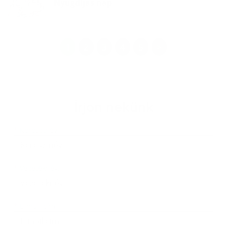
Nyugdíjas nap
1
2
3
4
5
>
Írjon nekünk
Keresztnév
Vezetéknév
E-mail cím
*
Keresztnév:
*
Vezetéknév:
*
E-mail cím: