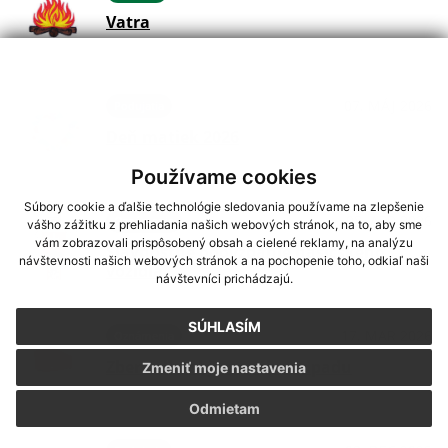
Vatra
07. MÁJ 2026
Podujatia
Deň matiek 2026
Používame cookies
Súbory cookie a ďalšie technológie sledovania používame na zlepšenie
08. APR 2026
Oznámenia
vášho zážitku z prehliadania našich webových stránok, na to, aby sme
vám zobrazovali prispôsobený obsah a cielené reklamy, na analýzu
Slávnostné odovzdanie hasičského
návštevnosti našich webových stránok a na pochopenie toho, odkiaľ naši
vozidla
návštevníci prichádzajú.
SÚHLASÍM
17. MAR 2026
Oznámenia
Zber veľkoobjemového odpadu
Zmeniť moje nastavenia
Odmietam