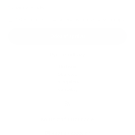
*
povinné položky
*
Oboznámil som sa so
spracúvaním osobných údajov
Google reCaptcha Response
Odoslať správu
Rýchle odkazy
História
Školstvo
Fotogaléria
Kontakty
Kontaktné informácie
+421 47 4888 121