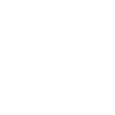
*
Priezvisko:
*
E-mailová adresa:
Text vašej správy...
*
Text vašej správy:
Príloha:
Príloha