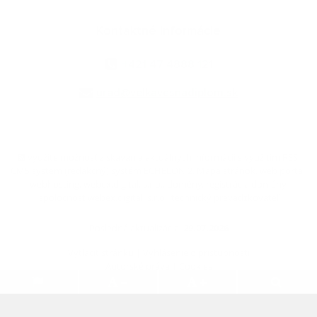
Kontaktné informácie
+421 47 4888 121
urad@velkavesnadiplom.sk
využite možnosť získavania aktuálnych informácií s využitím RSS
,
CMS systém (redakčný) systém ECHELON 2,
Mapa stránok
,
web portál
,
webhosting
,
webex.digital, s.r.o.
,
domény
,
registrácia domény
,
spoločnosť webex.digital, s.r.o.
,
technický prevádzkovateľ
Posledná aktualizácia:
29.07.2026
Vytlačiť stránku
|
Vyhlásenie o prístupnosti
Autorské práva
|
Cookies
.
.
.
.
.
.
webdesign
|