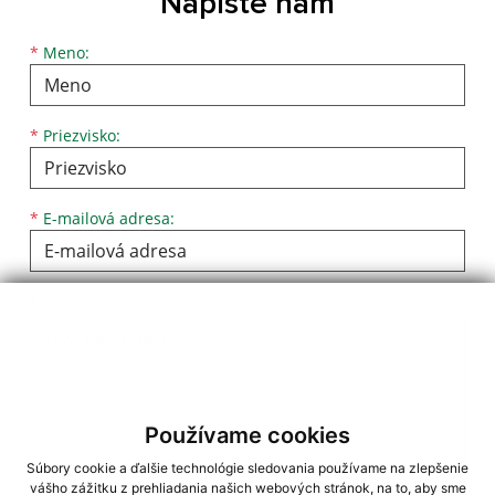
Napíšte nám
Meno
Priezvisko
E-mailová adresa
*
Meno:
*
Priezvisko:
*
E-mailová adresa:
Text vašej správy...
*
Text vašej správy:
Používame cookies
Súbory cookie a ďalšie technológie sledovania používame na zlepšenie
vášho zážitku z prehliadania našich webových stránok, na to, aby sme