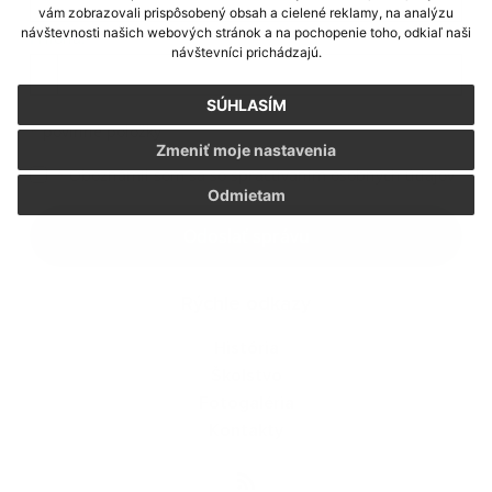
vám zobrazovali prispôsobený obsah a cielené reklamy, na analýzu
návštevnosti našich webových stránok a na pochopenie toho, odkiaľ naši
Príloha:
návštevníci prichádzajú.
Príloha
SÚHLASÍM
*
povinné položky
Zmeniť moje nastavenia
*
Oboznámil som sa so
spracúvaním osobných údajov
Odmietam
Google reCaptcha Response
Odoslať správu
Rýchle odkazy
História
Školstvo
Fotogaléria
Kontakty