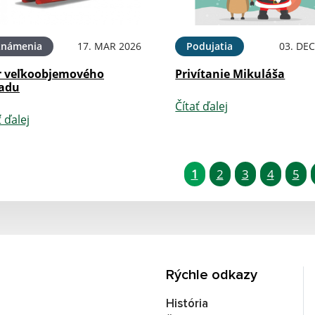
známenia
17. MAR 2026
Podujatia
03. DEC
r veľkoobjemového
Privítanie Mikuláša
adu
Čítať ďalej
ť ďalej
1
2
3
4
5
Rýchle odkazy
História