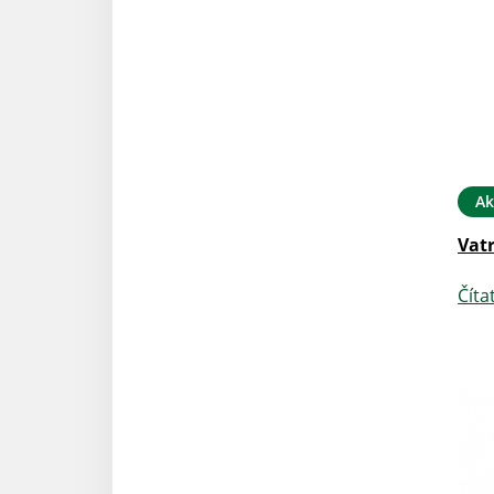
Ak
Vat
Číta