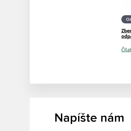
O
Zbe
odp
Číta
Napíšte nám