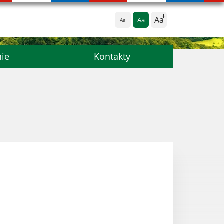
Aa
Aa
Aa
nie
Kontakty