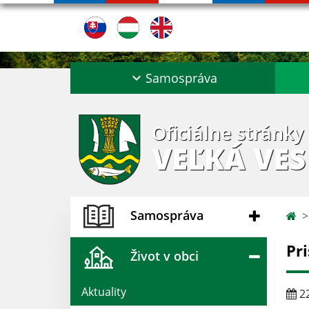
Samospráva
Oficiálne stránky
VEĽKÁ VES
Samospráva
Pr
Život v obci
Aktuality
22