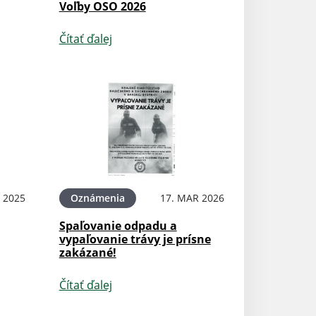
Voľby OSO 2026
Čítať ďalej
L 2025
Oznámenia
17. MAR 2026
Spaľovanie odpadu a
vypaľovanie trávy je prísne
zakázané!
Čítať ďalej