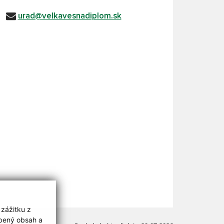
urad@velkavesnadiplom.sk
 zážitku z
obený obsah a