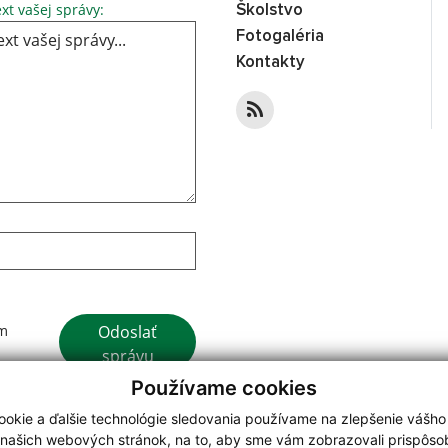
Text vašej správy...
xt vašej správy:
Školstvo
Fotogaléria
Kontakty
Google reCaptcha Response
Odoslať
ím
správu
Používame cookies
okie a ďalšie technológie sledovania používame na zlepšenie vášho
 našich webových stránok, na to, aby sme vám zobrazovali prispôs