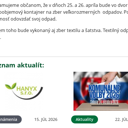
mujeme občanom, že v dňoch 25. a 26. apríla bude vo dvor
oobjemový kontajner na zber veľkorozmerných odpadov. Pop
osť odovzdať svoj odpad.
m toho bude vykonaný aj zber textilu a šatstva. Textilný od
.
znam aktualít:
známenia
15. JÚL 2026
Aktuality
22. JÚ