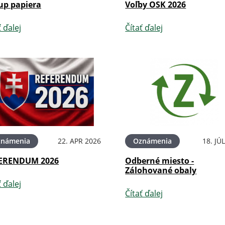
up papiera
Voľby OSK 2026
ť ďalej
Čítať ďalej
známenia
22. APR 2026
Oznámenia
18. JÚ
ERENDUM 2026
Odberné miesto -
Zálohované obaly
ť ďalej
Čítať ďalej