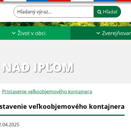
Hľadaný výraz...
Hľadať
Život v obci
Zverejňova
 NAD IPĽOM
Pristavenie veľkoobjemového kontajnera
istavenie veľkoobjemového kontajnera
.04.2025