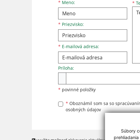
Meno
Priezvisko
E-mailová adresa
*
Meno:
*
Te
*
Priezvisko:
*
E-mailová adresa:
Príloha:
Príloha
*
povinné položky
*
Oboznámil som sa so
spracúvan
osobných údajov
Súbory co
prehliadania
využite možnosť získavania aktuálnych informácií s