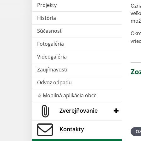
Projekty
Ozna
veľk
História
možn
Súčasnosť
Okre
vriec
Fotogaléria
Videogaléria
Zaujímavosti
Zo
Odvoz odpadu
☆ Mobilná aplikácia obce
Zverejňovanie
Kontakty
O