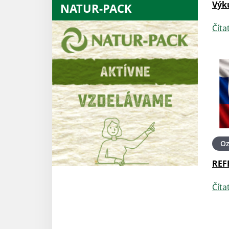
Výk
NATUR-PACK
Číta
O
REF
Číta