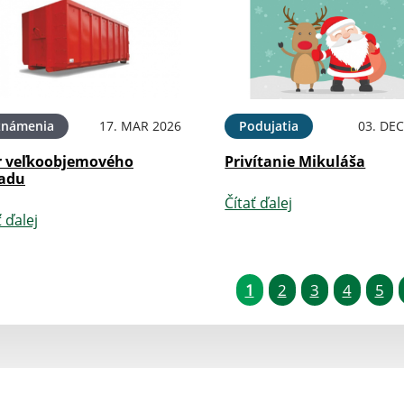
známenia
17. MAR 2026
Podujatia
03. DEC
r veľkoobjemového
Privítanie Mikuláša
adu
Čítať ďalej
ť ďalej
1
2
3
4
5