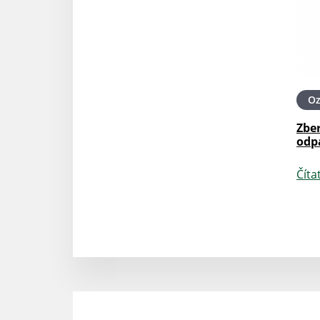
O
Zbe
odp
Číta