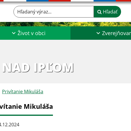
Hľadaný výraz...
Hľadať
Život v obci
Zverejňova
 NAD IPĽOM
Privítanie Mikuláša
ivítanie Mikuláša
.12.2024