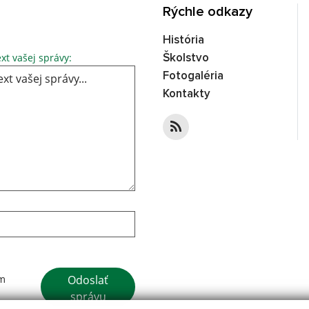
Rýchle odkazy
História
Text vašej správy...
xt vašej správy:
Školstvo
Fotogaléria
Kontakty
Google reCaptcha Response
Odoslať
ím
správu