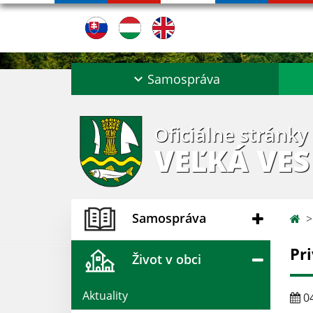
Samospráva
Oficiálne stránky
VEĽKÁ VES
Samospráva
Pr
Život v obci
Aktuality
04