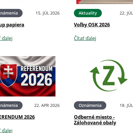
známenia
15. JÚL 2026
Aktuality
22. JÚ
up papiera
Voľby OSK 2026
ť ďalej
Čítať ďalej
známenia
22. APR 2026
Oznámenia
18. JÚ
ERENDUM 2026
Odberné miesto -
Zálohované obaly
ť ďalej