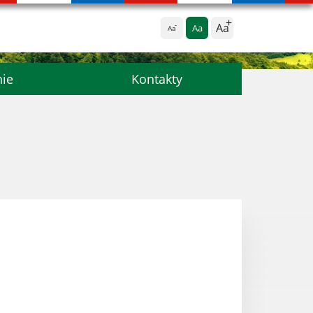
Aa
Aa
Aa
nie
Kontakty