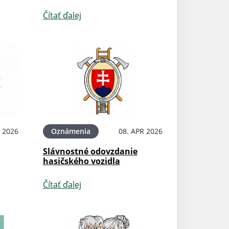
Čítať ďalej
 2026
Oznámenia
08. APR 2026
Slávnostné odovzdanie
hasičského vozidla
Čítať ďalej