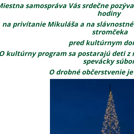
iestna samospráva Vás srdečne pozýva 
hodiny
na privítanie Mikuláša a na slávnostné
stromčeka
pred kultúrnym d
O kultúrny program sa postarajú deti z 
spevácky súbor
O drobné občerstvenie je