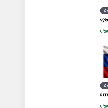
O
Výk
Číta
O
REF
Číta