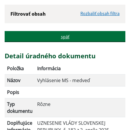
Filtrovať obsah
Rozbaliť obsah filtra
Názov:
späť
Popis:
Detail úradného dokumentu
Dátum zverejnenia od:
Položka
Informácia
Názov
Vyhlásenie MS - medveď
Dátum zverejnenia do:
Popis
Typ
Rôzne
Filtrovať
Reset
dokumentu
Doplňujúce
UZNESENIE VLÁDY SLOVENSKEJ