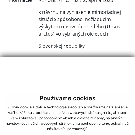
informácie
REPUBLIKY č. 182 z 2. apríla 2025
k návrhu na vyhlásenie mimoriadnej
situácie spôsobenej nežiaducim
výskytom medveďa hnedého (Ursus
arctos) vo vybraných okresoch
Slovenskej republiky
Dátum
02.04.2025
zverejnenia
Prílohy
182_2025.pdf
(PDF, 287.68KB )
Používame cookies
späť
Súbory cookie a ďalšie technológie sledovania používame na zlepšenie
vášho zážitku z prehliadania našich webových stránok, na to, aby sme
Generované portálom
Uradne.sk
vám zobrazovali prispôsobený obsah a cielené reklamy, na analýzu
návštevnosti našich webových stránok a na pochopenie toho, odkiaľ naši
návštevníci prichádzajú.