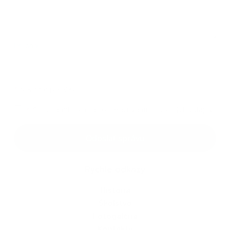
Príloha:
Príloha
*
povinné položky
*
Oboznámil som sa so
spracúvaním osobných údajov
Google reCaptcha Response
Odoslať správu
Rýchle odkazy
História
Školstvo
Fotogaléria
Kontakty