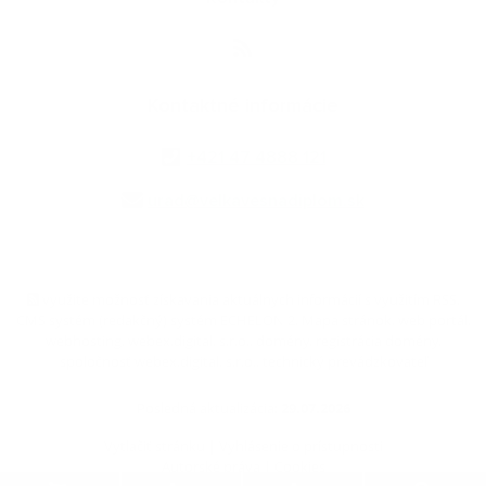
Kontaktné informácie
+421 47 4888 121
urad@velkavesnadiplom.sk
využite možnosť získavania aktuálnych informácií s využitím RSS
,
CMS systém (redakčný) systém ECHELON 2,
Mapa stránok
,
web portál
,
webhosting
,
webex.digital, s.r.o.
,
domény
,
registrácia domény
,
spoločnosť webex.digital, s.r.o.
,
technický prevádzkovateľ
Posledná aktualizácia:
29.07.2026
Vytlačiť stránku
|
Vyhlásenie o prístupnosti
Autorské práva
|
Cookies