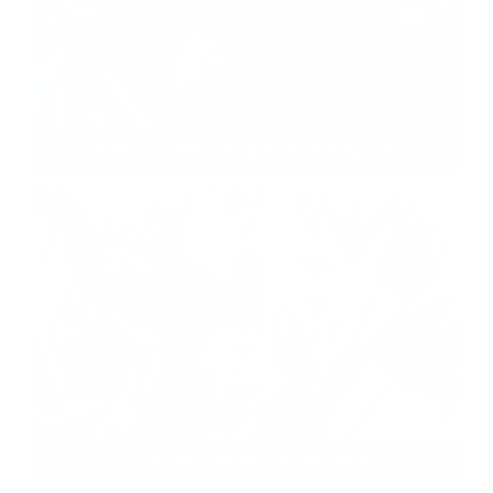
2019 Odomknutie Ipľa - Ipolymegnyitó
2019 Deň matiek / Anyák napja