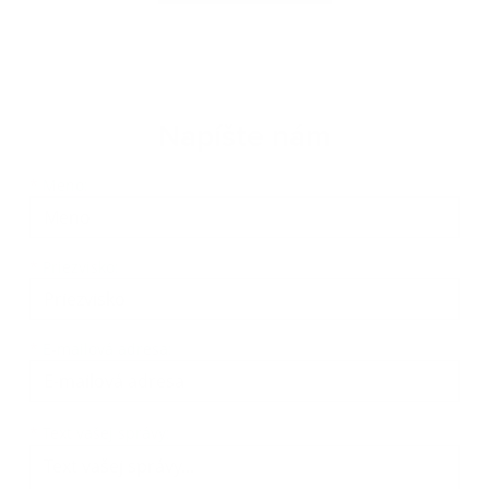
Napíšte nám
Meno
Priezvisko
E-mailová adresa
*
Meno:
*
Priezvisko:
*
E-mailová adresa:
Text vašej správy...
*
Text vašej správy: