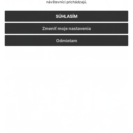
návštevníci prichádzajú.
SÚHLASÍM
Zmeniť moje nastavenia
Odmietam