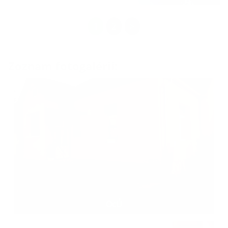
1
2
>
Zoznam fotogalérií:
OcÚ