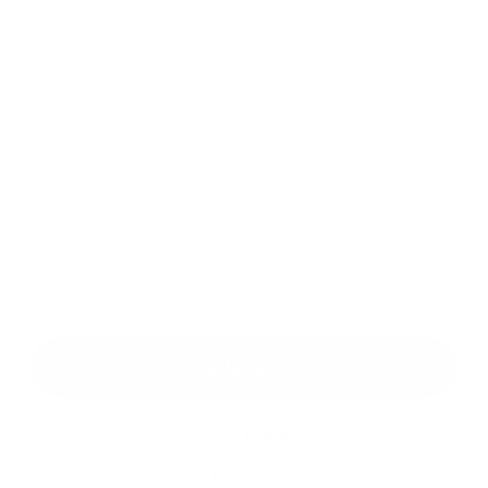
Príloha:
Príloha
*
povinné položky
*
Oboznámil som sa so
spracúvaním osobných údajov
Google reCaptcha Response
Odoslať správu
Rýchle odkazy
História