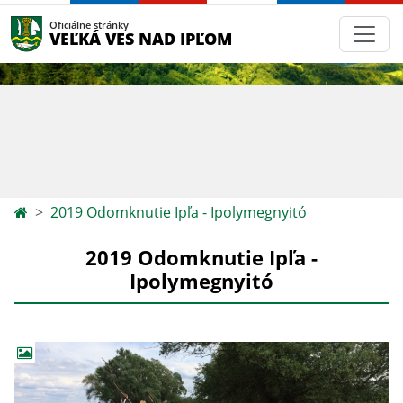
Oficiálne stránky
VEĽKÁ VES NAD IPĽOM
2019 Odomknutie Ipľa - Ipolymegnyitó
2019 Odomknutie Ipľa -
Ipolymegnyitó