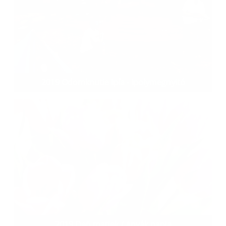
2019 Odomknutie Ipľa - Ipolymegnyitó
2019 Deň matiek / Anyák napja