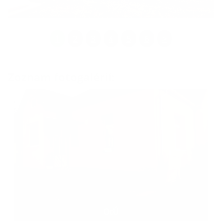
1
2
3
4
5
6
>
Zoznam fotogalérií:
OcÚ