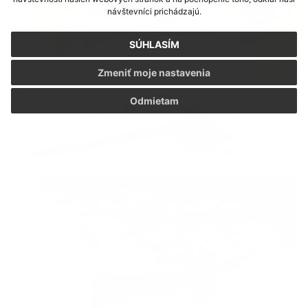
návštevníci prichádzajú.
SÚHLASÍM
Zmeniť moje nastavenia
Odmietam