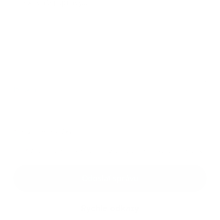
Príloha:
Príloha
*
povinné položky
*
Oboznámil som sa so
spracúvaním osobných údajov
Google reCaptcha Response
Odoslať správu
Rýchle odkazy