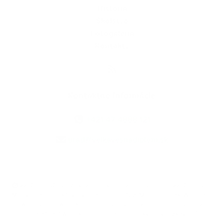
História
Školstvo
Fotogaléria
Kontakty
Kontaktné informácie
+421 47 4888 121
urad@velkavesnadiplom.sk
využite možnosť získavania aktuálnych informácií s využitím RSS
,
CMS systém (redakčný) systém ECHELON 2,
Mapa stránok
,
web portál
,
webhosting
,
webex.digital, s.r.o.
,
domény
,
registrácia domény
,
spoločnosť webex.digital, s.r.o.
,
technický prevádzkovateľ