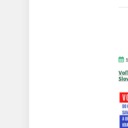
1
Voľ
Slo