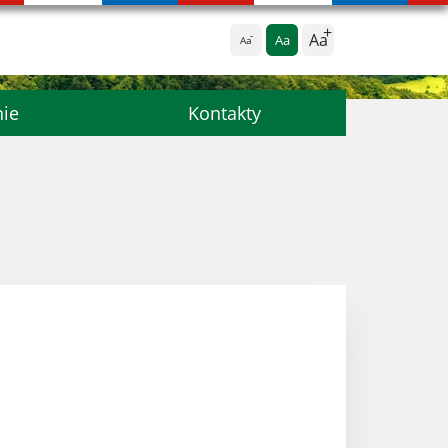
Aa
Aa
Aa
nie
Kontakty