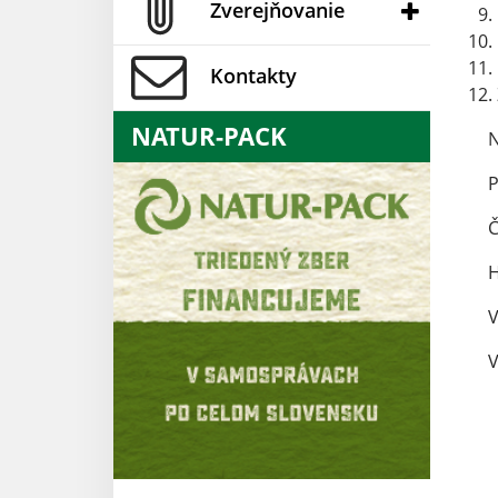
Zverejňovanie
Kontakty
NATUR-PACK
N
P
Č
H
V
V