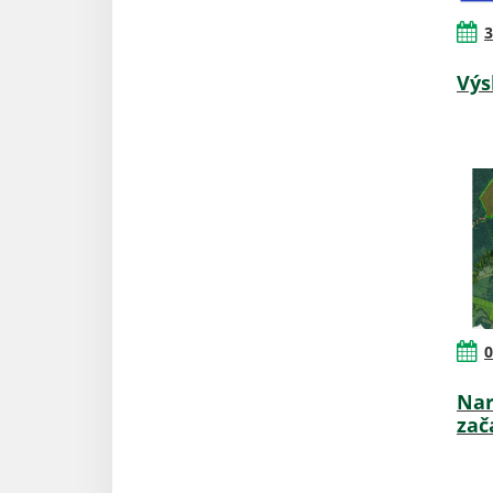
3
Výs
0
Nar
zač