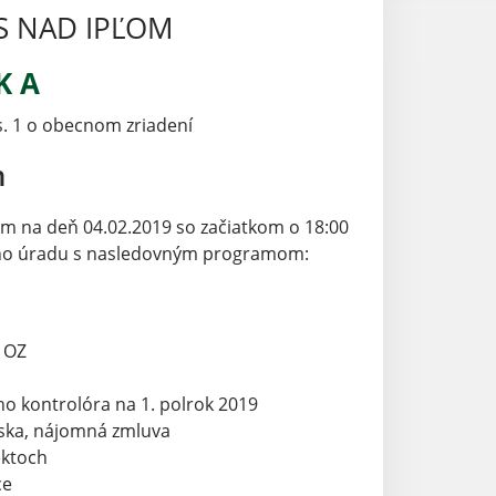
S NAD IPĽOM
K A
s. 1 o obecnom zriadení
m
om na deň 04.02.2019 so začiatkom o 18:00
ného úradu s nasledovným programom:
a OZ
o kontrolóra na 1. polrok 2019
iska, nájomná zmluva
ektoch
ce