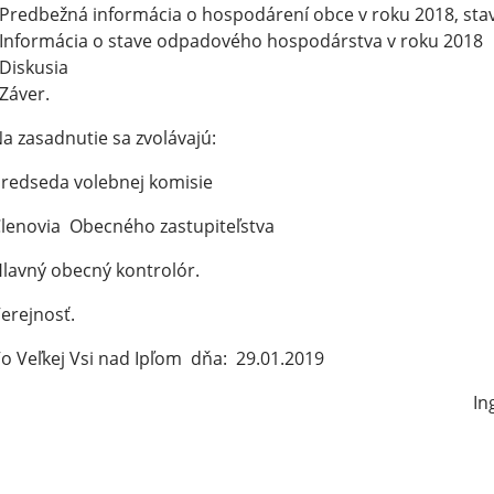
Predbežná informácia o hospodárení obce v roku 2018, sta
Informácia o stave odpadového hospodárstva v roku 2018
Diskusia
Záver.
a zasadnutie sa zvolávajú:
redseda volebnej komisie
lenovia Obecného zastupiteľstva
lavný obecný kontrolór.
erejnosť.
o Veľkej Vsi nad Ipľom dňa: 29.01.2019
Ing. Ladi
starosta 