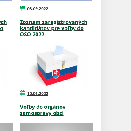
08.09.2022
ých
Zoznam zaregistrovaných
do
kandidátov pre voľby do
OSO 2022
10.06.2022
Voľby do orgánov
samosprávy obcí