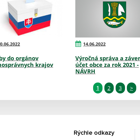
0.06.2022
14.06.2022
by do orgánov
Výročná správa a záve
osprávnych krajov
účet obce za rok 2021 -
NÁVRH
1
2
3
>
Rýchle odkazy