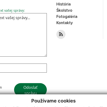
História
Text vašej správy...
xt vašej správy:
Školstvo
Fotogaléria
Kontakty
Google reCaptcha Response
Odoslať
ím
správu
Používame cookies