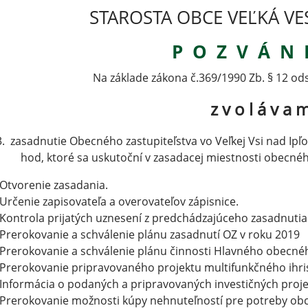
STAROSTA OBCE VEĽKÁ VE
P O Z V Á N 
Na základe zákona č.369/1990 Zb. § 12 od
z v o l á v a 
3. zasadnutie Obecného zastupiteľstva vo Veľkej Vsi nad Ipľ
hod, ktoré sa uskutoční v zasadacej miestnosti obec
Otvorenie zasadania.
Určenie zapisovateľa a overovateľov zápisnice.
Kontrola prijatých uznesení z predchádzajúceho zasadnuti
Prerokovanie a schválenie plánu zasadnutí OZ v roku 2019
Prerokovanie a schválenie plánu činnosti Hlavného obecnéh
Prerokovanie pripravovaného projektu multifunkčného ihr
Informácia o podaných a pripravovaných investičných proj
Prerokovanie možnosti kúpy nehnuteľností pre potreby ob