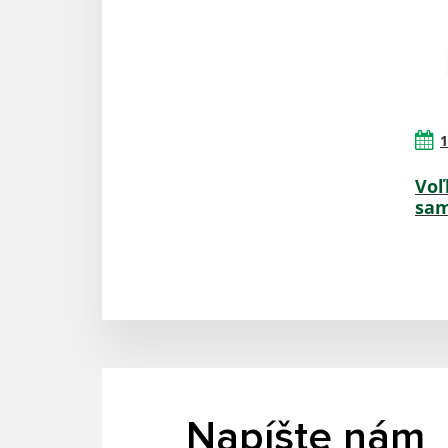
1
Voľ
sam
Napíšte nám