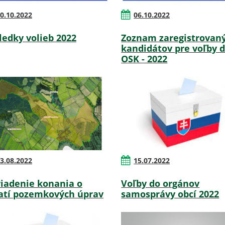
0.10.2022
06.10.2022
ledky volieb 2022
Zoznam zaregistrovan
kandidátov pre voľby 
OSK - 2022
3.08.2022
15.07.2022
iadenie konania o
Voľby do orgánov
atí pozemkových úprav
samosprávy obcí 2022