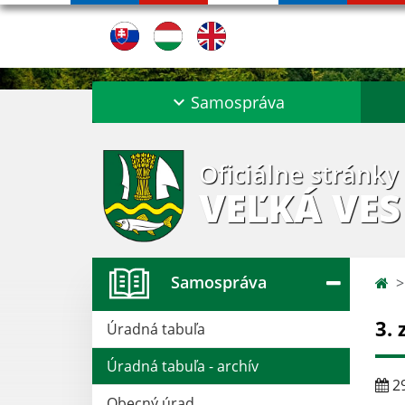
Samospráva
Oficiálne stránky
VEĽKÁ VES
Samospráva
3.
Úradná tabuľa
Úradná tabuľa - archív
29
Obecný úrad