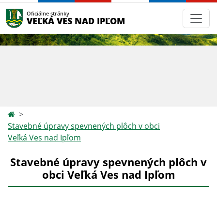
Oficiálne stránky
VEĽKÁ VES NAD IPĽOM
Stavebné úpravy spevnených plôch v obci
Veľká Ves nad Ipľom
Stavebné úpravy spevnených plôch v
obci Veľká Ves nad Ipľom