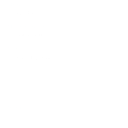
*
Priezvisko:
*
E-mailová adresa:
Text vašej správy...
*
Text vašej správy:
Príloha:
Príloha