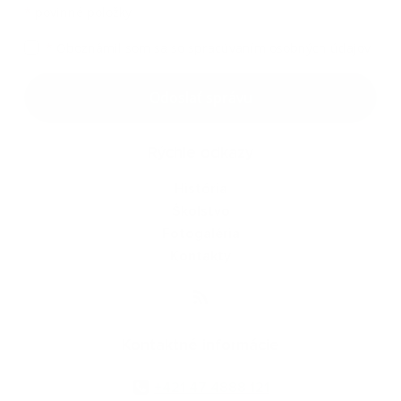
*
povinné položky
*
Oboznámil som sa so
spracúvaním osobných údajov
Google reCaptcha Response
Odoslať správu
Rýchle odkazy
História
Školstvo
Fotogaléria
Kontakty
Kontaktné informácie
+421 47 4888 121