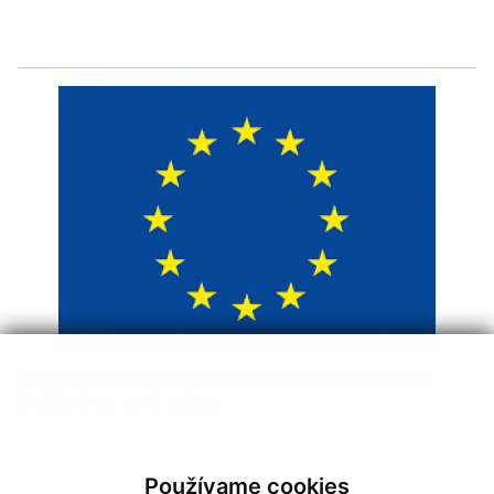
Stavebné úpravy spevnených plôch v obci
Veľká Ves nad Ipľom
Používame cookies