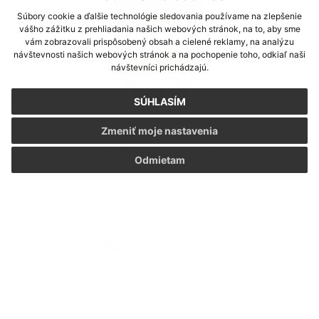
Súbory cookie a ďalšie technológie sledovania používame na zlepšenie
vášho zážitku z prehliadania našich webových stránok, na to, aby sme
vám zobrazovali prispôsobený obsah a cielené reklamy, na analýzu
návštevnosti našich webových stránok a na pochopenie toho, odkiaľ naši
návštevníci prichádzajú.
SÚHLASÍM
Zmeniť moje nastavenia
Kompostáreň Veľká Ves nad Ipľom
Odmietam
Napíšte nám
Meno
Priezvisko
E-mailová adresa
*
Meno: