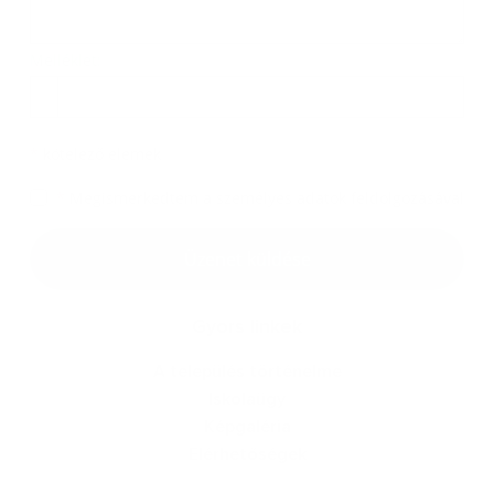
Melléklet:
Melléklet
*
kötelező elemek
*
Megismerkedtem a
személyes adatok feldolgozásával
Google reCaptcha Response
Üzenet küldése
Gyors linkek
A település történelme
Iskolaügy
Képgaléria
Elérhetőségek