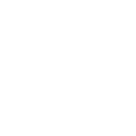
Írjon nekünk
Keresztnév
Vezetéknév
E-mail cím
*
Keresztnév:
*
Vezetéknév:
*
E-mail cím:
Üzenetének szövege...
*
Üzenetének szövege: