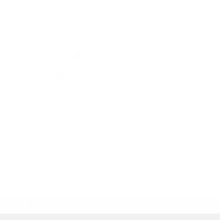
Elérhetőségek
+421 47 4888 121
urad@velkavesnadiplom.sk
jusson a legfrissebb információkhoz az RSS csatornánkon keresztűl
,
ECHELON 2 tartalomkezelő rendszer,
Honlap térkép
,
Internetes portál
,
webhosting
,
webex.digital, s.r.o.
,
doménnevek
,
doménnév regisztráció
,
cég webex.digital, s.r.o.
,
műszaki üzemeltető
A legutolsó frissítés időpontja:
29.07.2026
Nyomtatás
|
Hozzáférési nyilatkozat
Szerzői jogok
|
Sütikk
.
.
.
.
.
.