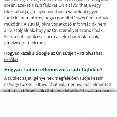
során. Ezeket a süti fájlokat Ön eltávolíthatja vagy
blokkolhatja, ám ilyen esetben a weboldal egyes
funkciói nem biztos, hogy rendeltetésszerűen tudnak
működni. A süti fájlokra vonatkozó információk nem
arra szolgálnak, hogy az Ön személyét azonosítsák.
Ezek a süti fájlok csak arra a célra használatosak,
amelyeket itt leírtunk.
Hogyan kezeli a Google az Ön sütijeit – itt olvashat
erről.
Hogyan tudom ellenőrizni a süti fájlokat?
A sütiket saját igényeinek megfelelően tudja kezelni
és/vagy törölni. Eltávolíthat valamennyi, már elmentett
sütit és a böngészők többsége lehetővé teszik az olyan
beállításokat, amelyek megakadályozzák a sütik
elmentését. Ebben az esetben valószínűleg manuálisan
kell majd módosítania az egyes beállításokat,
szolgáltatásokat és funkciókat minden egyes