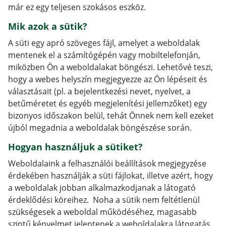
már ez egy teljesen szokásos eszköz.
Mik azok a sütik?
A süti egy apró szöveges fájl, amelyet a weboldalak
mentenek el a számítógépén vagy mobiltelefonján,
miközben Ön a weboldalakat böngészi. Lehetővé teszi,
hogy a webes helyszín megjegyezze az Ön lépéseit és
választásait (pl. a bejelentkezési nevet, nyelvet, a
betűméretet és egyéb megjelenítési jellemzőket) egy
bizonyos időszakon belül, tehát Önnek nem kell ezeket
újból megadnia a weboldalak böngészése során.
Hogyan használjuk a sütiket?
Weboldalaink a felhasználói beállítások megjegyzése
érdekében használják a süti fájlokat, illetve azért, hogy
a weboldalak jobban alkalmazkodjanak a látogató
érdeklődési köreihez. Noha a sütik nem feltétlenül
szükségesek a weboldal működéséhez, magasabb
szintű kényelmet jelentenek a weboldalakra látogatás