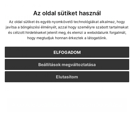
böngészés alkalmával.
Az oldal sütiket használ
Így kezelik a sütiket az egyes böngészők:
Az oldal sütiket és egyéb nyomkövető technológiákat alkalmaz, hogy
Google Chrome
javítsa a böngészési élményét, azzal hogy személyre szabott tartalmakat
és célzott hirdetéseket jelenít meg, és elemzi a weboldalunk forgalmát,
Mozilla Firefox
hogy megtudjuk honnan érkeztek a látogatóink.
Internet Explorer
Opera
ELFOGADOM
mobil böngészők
Android
,
Safari
Beállítások megváltoztatása
A rövidtávú süti
fájlok a böngésző kikapcsolása után
automatikusan törlődnek.
Elutasítom
A hosszútávú süti
fájlok a böngésző és a számítógép
kikapcsolását követően is mentve maradnak.
A cookie-beállítások törlése/módosítása