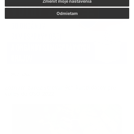
Zmeniť moje nastavenia
Odmietam
08.09.2022
Zoznam zaregistrovaných kandidátov pre
voľby do OSO 2022