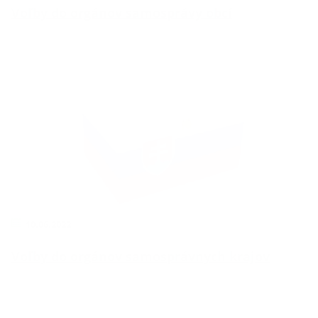
Voľby do orgánov samosprávy obcí
10.06.2022
Voľby do orgánov samosprávnych krajov