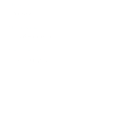
*
Priezvisko:
*
E-mailová adresa:
Text vašej správy...
*
Text vašej správy:
Príloha:
Príloha