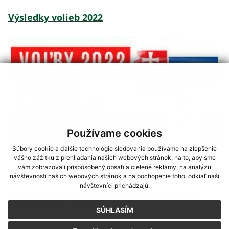
Výsledky volieb 2022
Používame cookies
Súbory cookie a ďalšie technológie sledovania používame na zlepšenie
vášho zážitku z prehliadania našich webových stránok, na to, aby sme
vám zobrazovali prispôsobený obsah a cielené reklamy, na analýzu
06.10.2022
návštevnosti našich webových stránok a na pochopenie toho, odkiaľ naši
návštevníci prichádzajú.
Zoznam zaregistrovaných kandidátov pre
voľby do OSK - 2022
SÚHLASÍM