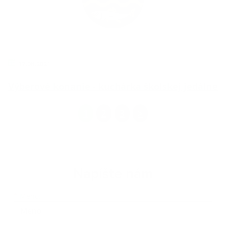
17.08.2021
Výberové konanie - kuchárka školskej jedálne
1
2
3
>
Napíšte nám
Meno
Priezvisko
E-mailová adresa
*
Meno: