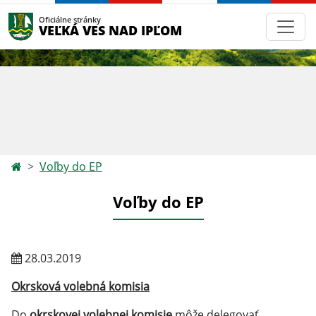
Oficiálne stránky
VEĽKÁ VES NAD IPĽOM
Voľby do EP
Voľby do EP
28.03.2019
Okrsková volebná komisia
Do
okrskovej volebnej komisie
môže delegovať