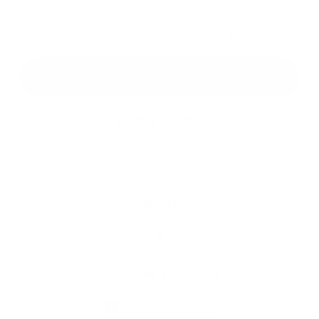
*
povinné položky
*
Oboznámil som sa so
spracúvaním osobných údajov
Google reCaptcha Response
Odoslať správu
Rýchle odkazy
História
Školstvo
Fotogaléria
Kontakty
Kontaktné informácie
+421 47 4888 121