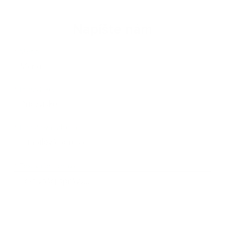
Napíšte nám
Meno
Priezvisko
E-mailová adresa
*
Meno:
*
Priezvisko:
*
E-mailová adresa:
Text vašej správy...
*
Text vašej správy: