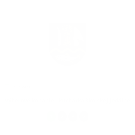
17.08.2021
Výberové konanie - kuchárka školskej jedálne
1
2
3
>