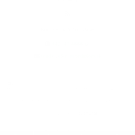
Kontaktné informácie
+421 47 4888 121
urad@velkavesnadiplom.sk
využite možnosť získavania aktuálnych informácií s využitím RSS
,
CMS systém (redakčný) systém ECHELON 2,
Mapa stránok
,
web portál
,
webhosting
,
webex.digital, s.r.o.
,
domény
,
registrácia domény
,
spoločnosť webex.digital, s.r.o.
,
technický prevádzkovateľ
Posledná aktualizácia:
29.07.2026
Vytlačiť stránku
|
Vyhlásenie o prístupnosti
Autorské práva
|
Cookies