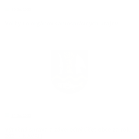
10.06.2022
Voľby do orgánov samosprávnych krajov
14.06.2022
Výročná správa a záverečný účet obce za rok
2021 - NÁVRH