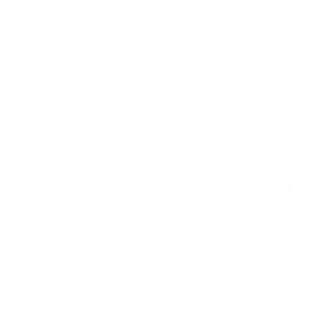
Príloha:
Príloha
*
povinné položky
*
Oboznámil som sa so
spracúvaním osobných údajov
Google reCaptcha Response
Odoslať správu
Rýchle odkazy
História
Školstvo
Fotogaléria
Kontakty