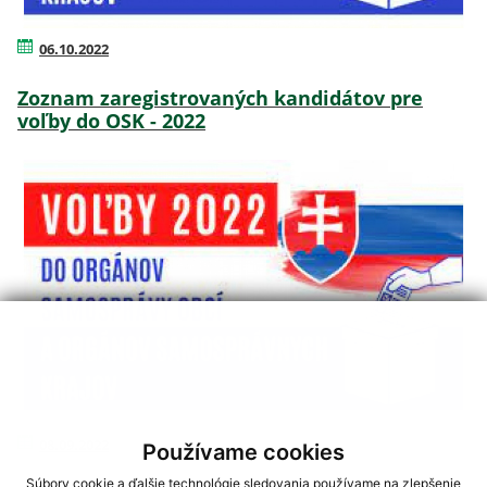
06.10.2022
Zoznam zaregistrovaných kandidátov pre
voľby do OSK - 2022
08.09.2022
Používame cookies
Súbory cookie a ďalšie technológie sledovania používame na zlepšenie