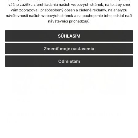
Zoznam zaregistrovaných kandidátov pre
vášho zážitku z prehliadania našich webových stránok, na to, aby sme
voľby do OSO 2022
vám zobrazovali prispôsobený obsah a cielené reklamy, na analýzu
návštevnosti našich webových stránok a na pochopenie toho, odkiaľ naši
návštevníci prichádzajú.
SÚHLASÍM
Zmeniť moje nastavenia
Odmietam
03.08.2022
Nariadenie konania o začatí pozemkových
úprav