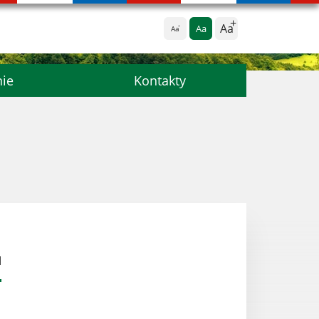
Aa
Aa
Aa
nie
Kontakty
u