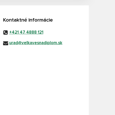
Kontaktné informácie
+421 47 4888 121
urad@velkavesnadiplom.sk