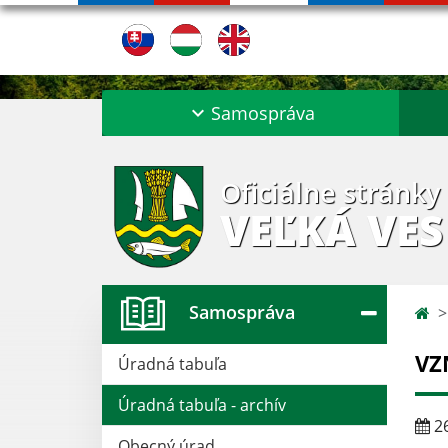
Samospráva
Oficiálne stránky
VEĽKÁ VES
Samospráva
VZ
Úradná tabuľa
Úradná tabuľa - archív
26
Obecný úrad