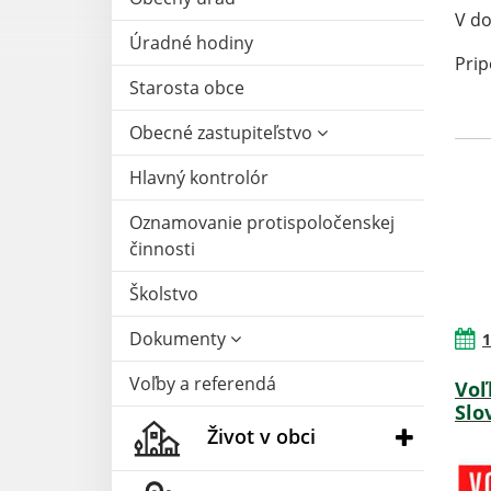
V do
Úradné hodiny
Prip
Starosta obce
Obecné zastupiteľstvo
Hlavný kontrolór
Oznamovanie protispoločenskej
činnosti
Školstvo
Dokumenty
1
Voľby a referendá
Voľ
Slo
Život v obci