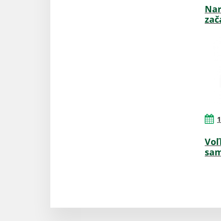
Nar
zač
1
Voľ
sam