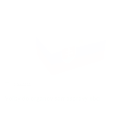
10.06.2022
Voľby do orgánov samosprávy obcí