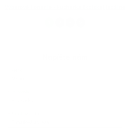
Výberové konanie - kuchárka školskej jedálne
1
2
3
>
Napíšte nám
Meno
Priezvisko
E-mailová adresa
*
Meno:
*
Priezvisko:
*
E-mailová adresa: