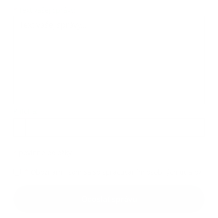
Text vašej správy...
*
Text vašej správy:
Príloha:
Príloha
*
povinné položky
*
Oboznámil som sa so
spracúvaním osobných údajov
Google reCaptcha Response
Odoslať správu