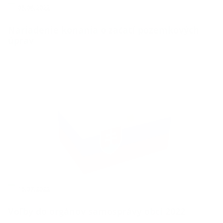
03.08.2022
Nariadenie konania o začatí pozemkových
úprav
15.07.2022
Voľby do orgánov samosprávy obcí 2022