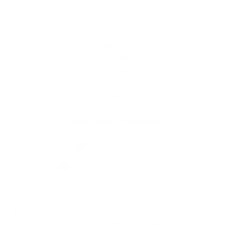
Rýchle odkazy
História
Školstvo
Fotogaléria
Kontakty
Kontaktné informácie
+421 47 4888 121
urad@velkavesnadiplom.sk
využite možnosť získavania aktuálnych informácií s využitím RSS
,
CMS systém (redakčný) systém ECHELON 2,
Mapa stránok
,
web portál
,