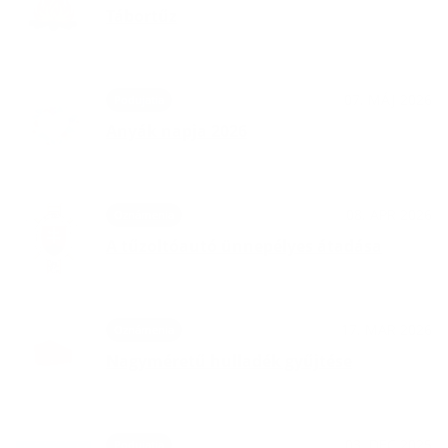
Tábortűz
07. MÁJ 2026
Podujatia
Anyák napja 2026
08. APR 2026
Oznámenia
A tűzoltóautó ünnepélyes átadása
17. MAR 2026
Oznámenia
Nagyméretű hulladék gyűjtése
03. DEC 2025
Podujatia