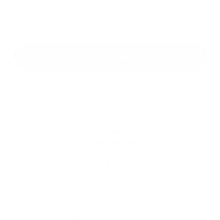
*
kötelező elemek
*
Megismerkedtem a
személyes adatok feldolgozásával
Google reCaptcha Response
Üzenet küldése
Gyors linkek
A település történelme
Iskolaügy
Képgaléria
Elérhetőségek
Elérhetőségek
+421 47 4888 121