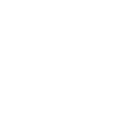
*
Vezetéknév:
*
E-mail cím:
Üzenetének szövege...
*
Üzenetének szövege:
Melléklet:
Melléklet