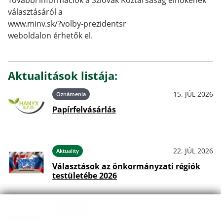
További információk a Szlovák Köztársaság elnökének
választásáról a
www.minv.sk/?volby-prezidentsr
weboldalon érhetők el.
Aktualitások listája:
15. JÚL 2026
Oznámenia
Papírfelvásárlás
22. JÚL 2026
Aktuality
Választások az önkormányzati régiók
testületébe 2026
22. JÚL 2026
Oznámenia