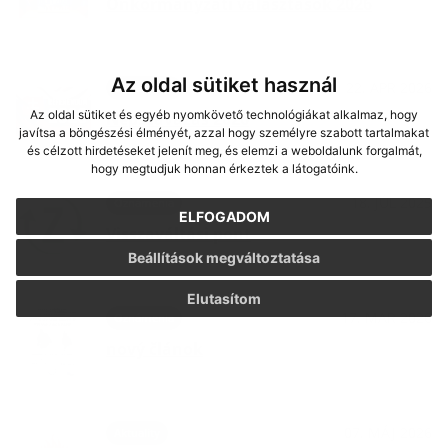
Önkormányzati választások 2026
Az oldal sütiket használ
22. APR 2026
Oznámenia
Az oldal sütiket és egyéb nyomkövető technológiákat alkalmaz, hogy
Népszavazás 2026
javítsa a böngészési élményét, azzal hogy személyre szabott tartalmakat
és célzott hirdetéseket jelenít meg, és elemzi a weboldalunk forgalmát,
hogy megtudjuk honnan érkeztek a látogatóink.
18. JÚL 2025
Oznámenia
ELFOGADOM
Visszaváltási pont
Beállítások megváltoztatása
Elutasítom
17. MAR 2026
Oznámenia
nový článok
07. MÁJ 2026
Aktuality