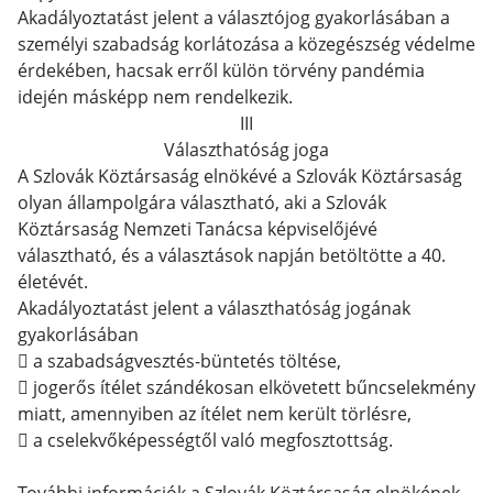
Akadályoztatást jelent a választójog gyakorlásában a
személyi szabadság korlátozása a közegészség védelme
érdekében, hacsak erről külön törvény pandémia
idején másképp nem rendelkezik.
III
Választhatóság joga
A Szlovák Köztársaság elnökévé a Szlovák Köztársaság
olyan állampolgára választható, aki a Szlovák
Köztársaság Nemzeti Tanácsa képviselőjévé
választható, és a választások napján betöltötte a 40.
életévét.
Akadályoztatást jelent a választhatóság jogának
gyakorlásában
 a szabadságvesztés-büntetés töltése,
 jogerős ítélet szándékosan elkövetett bűncselekmény
miatt, amennyiben az ítélet nem került törlésre,
 a cselekvőképességtől való megfosztottság.