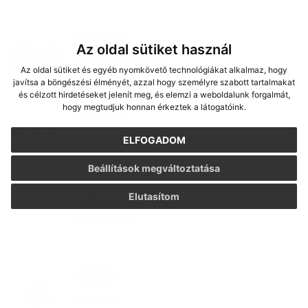
22. APR 2026
Oznámenia
Az oldal sütiket használ
Népszavazás 2026
Az oldal sütiket és egyéb nyomkövető technológiákat alkalmaz, hogy
javítsa a böngészési élményét, azzal hogy személyre szabott tartalmakat
és célzott hirdetéseket jelenít meg, és elemzi a weboldalunk forgalmát,
hogy megtudjuk honnan érkeztek a látogatóink.
18. JÚL 2025
Oznámenia
Visszaváltási pont
ELFOGADOM
Beállítások megváltoztatása
17. MAR 2026
Elutasítom
Oznámenia
nový článok
07. MÁJ 2026
Aktuality
Tábortűz