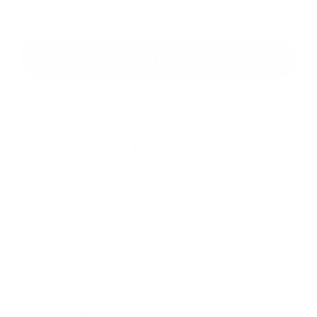
*
Megismerkedtem a
személyes adatok feldolgozásával
Google reCaptcha Response
Üzenet küldése
Gyors linkek
A település történelme
Iskolaügy
Képgaléria
Elérhetőségek
Elérhetőségek
+421 47 4888 121
urad@velkavesnadiplom.sk