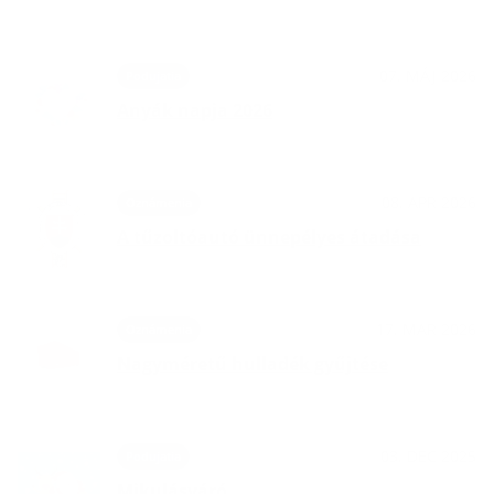
07. MÁJ 2026
Podujatia
Anyák napja 2026
08. APR 2026
Oznámenia
A tűzoltóautó ünnepélyes átadása
17. MAR 2026
Oznámenia
Nagyméretű hulladék gyűjtése
03. DEC 2025
Podujatia
Mikulásváró