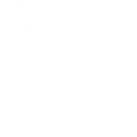
*
E-mail cím:
Üzenetének szövege...
*
Üzenetének szövege:
Melléklet:
Melléklet
*
kötelező elemek