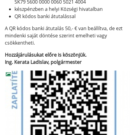
SK79 5600 0000 0060 5021 4004
készpénzben a helyi Községi hivatalban
QR kódos banki átutalással
A QR kódos banki átutalás 50,- € van beállítva, de ezt
mindenki saját döntése szerint emelheti vagy
csökkentheti.
Hozzájárulásukat előre is köszönjük.
Ing. Kerata Ladislav, polgármester