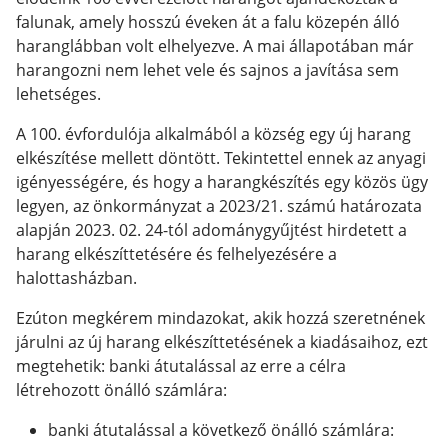
falunak, amely hosszú éveken át a falu közepén álló
haranglábban volt elhelyezve. A mai állapotában már
harangozni nem lehet vele és sajnos a javítása sem
lehetséges.
A 100. évfordulója alkalmából a község egy új harang
elkészítése mellett döntött. Tekintettel ennek az anyagi
igényességére, és hogy a harangkészítés egy közös ügy
legyen, az önkormányzat a 2023/21. számú határozata
alapján 2023. 02. 24-tól adománygyűjtést hirdetett a
harang elkészíttetésére és felhelyezésére a
halottasházban.
Ezúton megkérem mindazokat, akik hozzá szeretnének
járulni az új harang elkészíttetésének a kiadásaihoz, ezt
megtehetik: banki átutalással az erre a célra
létrehozott önálló számlára:
banki átutalással a következő önálló számlára: