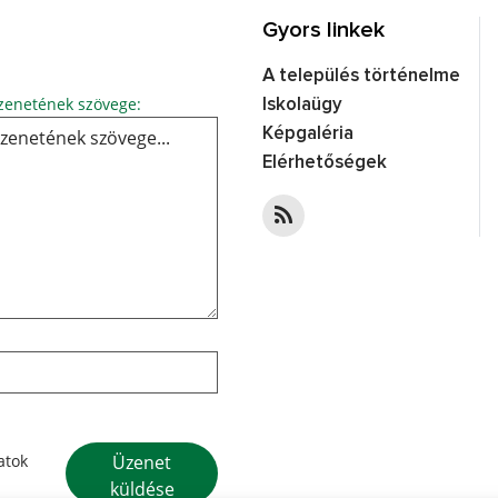
Gyors linkek
A település történelme
Üzenetének szövege...
enetének szövege:
Iskolaügy
Képgaléria
Elérhetőségek
Google reCaptcha Response
Üzenet
atok
küldése