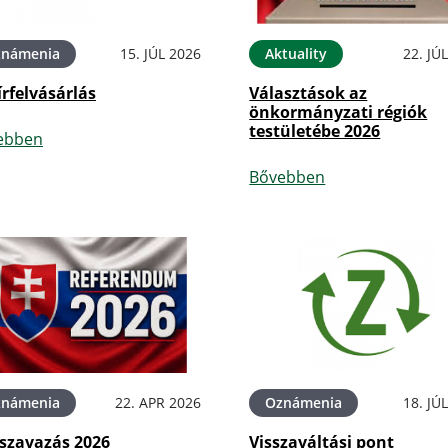
známenia
15. JÚL 2026
Aktuality
22. JÚ
rfelvásárlás
Választások az
önkormányzati régiók
testületébe 2026
ebben
Bővebben
známenia
22. APR 2026
Oznámenia
18. JÚ
szavazás 2026
Visszaváltási pont