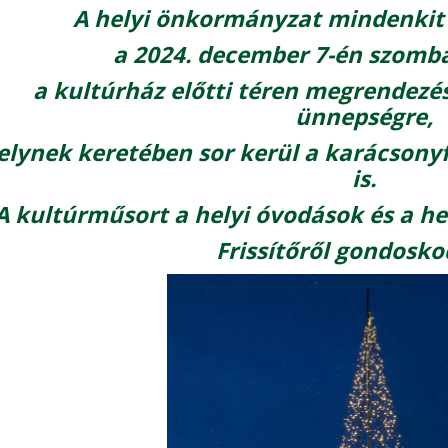
A helyi önkormányzat mindenkit 
a 2024. december 7-én szomba
a kultúrház előtti téren megrendezé
ünnepségre,
lynek keretében sor kerül a karácsonyf
is.
A kultúrműsort a helyi óvodások és a hel
Frissítőről gondosko