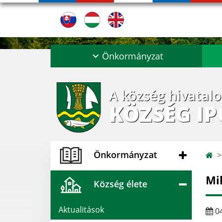
Önkormányzat
A község hivatal
KÖZSÉG I
Önkormányzat
Mi
Község élete
Aktualitások
04