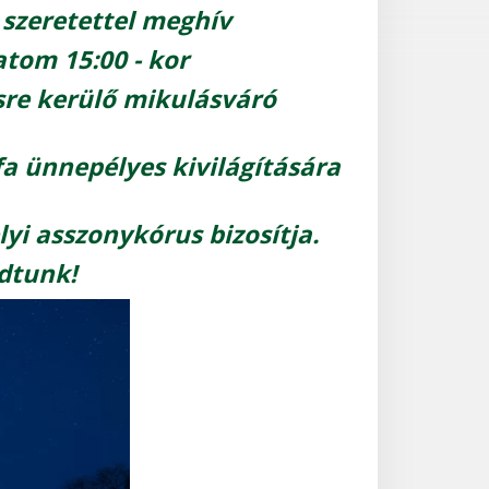
szeretettel meghív
tom 15:00 - kor
sre kerülő mikulásváró
a ünnepélyes kivilágítására
yi asszonykórus bizosítja.
dtunk!