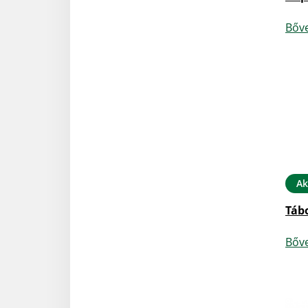
Bőv
Ak
Táb
Bőv