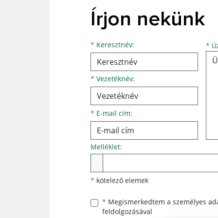
Írjon nekünk
Keresztnév
Vezetéknév
E-mail cím
*
Keresztnév:
*
Üz
*
Vezetéknév:
*
E-mail cím:
Melléklet:
Melléklet
*
kötelező elemek
*
Megismerkedtem a
személyes ad
feldolgozásával