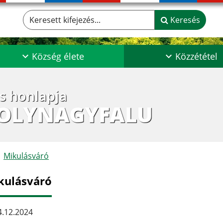
Keresett kifejezés...
Keresés
Község élete
Közzététel
os honlapja
POLYNAGYFALU
Mikulásváró
kulásváró
.12.2024