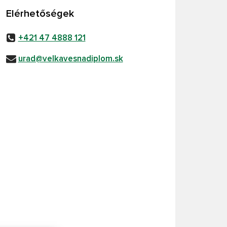
Elérhetőségek
+421 47 4888 121
urad@velkavesnadiplom.sk