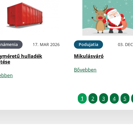
známenia
17. MAR 2026
Podujatia
03. DEC
yméretű hulladék
Mikulásváró
jtése
Bővebben
ebben
1
2
3
4
5