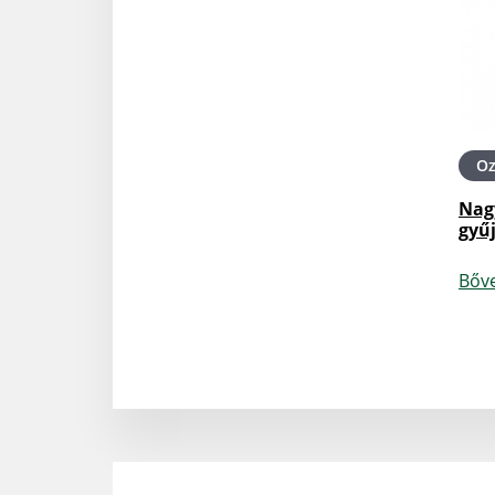
O
Nag
gyű
Bőv