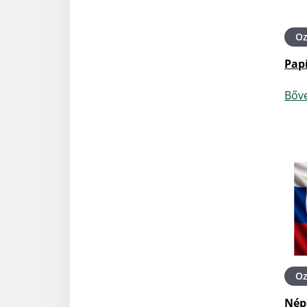
O
Papí
Bőv
O
Nép