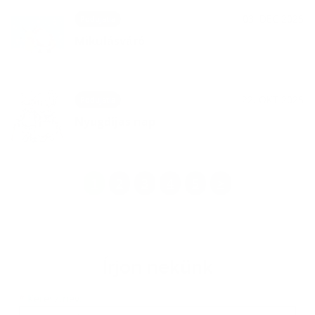
03. DEC 2025
Podujatia
Mikulásváró
22. OKT 2025
Podujatia
Nyugdíjas nap
1
2
3
4
5
>
Írjon nekünk
Keresztnév
Vezetéknév
E-mail cím
*
Keresztnév: