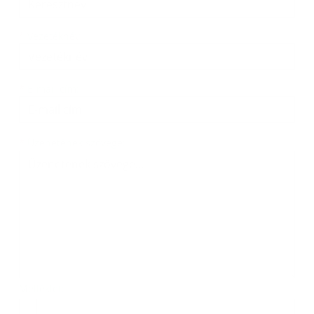
*
Vezetéknév:
*
E-mail cím:
Üzenetének szövege...
*
Üzenetének szövege:
Melléklet:
Melléklet