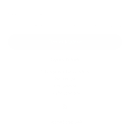
*
kötelező elemek
*
Megismerkedtem a
személyes adatok feldolgozásával
Google reCaptcha Response
Üzenet küldése
Gyors linkek
A település történelme
Iskolaügy
Képgaléria
Elérhetőségek
Elérhetőségek