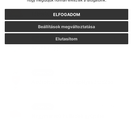
hogy megtudjuk honnan érkeztek a látogatóink.
07. MÁJ 2026
Aktuality
Tábortűz
ELFOGADOM
Beállítások megváltoztatása
07. MÁJ 2026
Podujatia
Elutasítom
Anyák napja 2026
08. APR 2026
Oznámenia
A tűzoltóautó ünnepélyes átadása
17. MAR 2026
Oznámenia
Nagyméretű hulladék gyűjtése