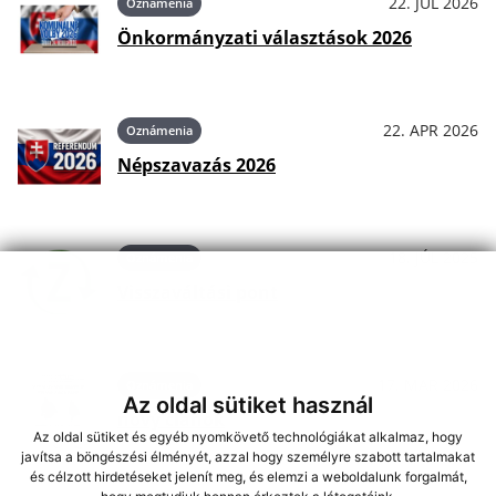
22. JÚL 2026
Oznámenia
Önkormányzati választások 2026
22. APR 2026
Oznámenia
Népszavazás 2026
18. JÚL 2025
Oznámenia
Visszaváltási pont
17. MAR 2026
Oznámenia
Az oldal sütiket használ
nový článok
Az oldal sütiket és egyéb nyomkövető technológiákat alkalmaz, hogy
javítsa a böngészési élményét, azzal hogy személyre szabott tartalmakat
és célzott hirdetéseket jelenít meg, és elemzi a weboldalunk forgalmát,