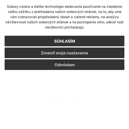
Súbory cookie a ďalšie technológie sledovania používame na zlepšenie
vášho zážitku z prehliadania našich webových stránok, na to, aby sme
vám zobrazovali prispôsobený obsah a cielené reklamy, na analýzu
návštevnosti našich webových stránok a na pochopenie toho, odkiaľ naši
návštevníci prichádzajú.
SÚHLASÍM
Zmeniť moje nastavenia
Kompostáreň Veľká Ves nad Ipľom
Odmietam
Napíšte nám
Meno
Priezvisko
E-mailová adresa
*
Meno: