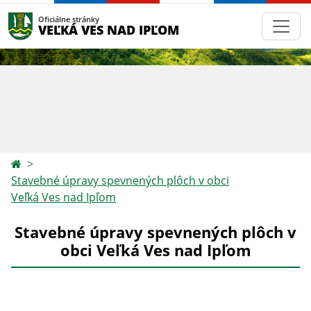
Oficiálne stránky
VEĽKÁ VES NAD IPĽOM
Stavebné úpravy spevnených plôch v obci
Veľká Ves nad Ipľom
Stavebné úpravy spevnených plôch v
obci Veľká Ves nad Ipľom