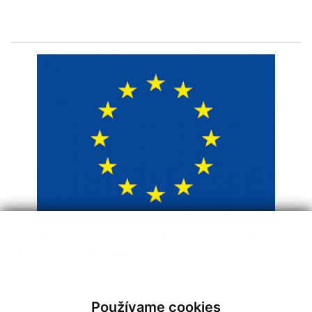
Stavebné úpravy spevnených plôch v obci
Veľká Ves nad Ipľom
Používame cookies