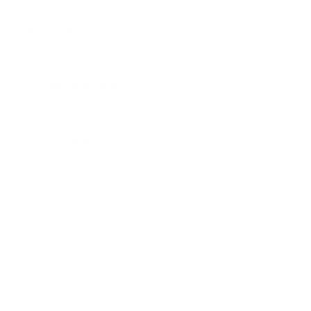
*
Priezvisko:
*
E-mailová adresa:
Text vašej správy...
*
Text vašej správy:
Príloha:
Príloha