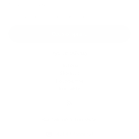
*
povinné položky
*
Oboznámil som sa so
spracúvaním osobných údajov
Google reCaptcha Response
Odoslať správu
Rýchle odkazy
História
Školstvo
Fotogaléria
Kontakty
Kontaktné informácie
+421 47 4888 121