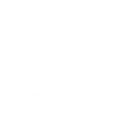
Gyors linkek
A település történelme
Iskolaügy
Képgaléria
Elérhetőségek
Elérhetőségek
+421 47 4888 121
urad@velkavesnadiplom.sk
jusson a legfrissebb információkhoz az RSS csatornánkon keresztűl
,
ECHELON 2 tartalomkezelő rendszer,
Honlap térkép
,
Internetes portál
,