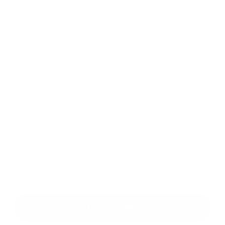
Üzenetének szövege...
*
Üzenetének szövege:
Melléklet:
Melléklet
*
kötelező elemek
*
Megismerkedtem a
személyes adatok feldolgozásával
Google reCaptcha Response
Üzenet küldése