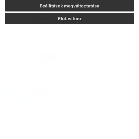
Beállítások megváltoztatása
Elutasítom
08. APR 2026
Oznámenia
A tűzoltóautó ünnepélyes átadása
17. MAR 2026
Oznámenia
Nagyméretű hulladék gyűjtése
03. DEC 2025
Podujatia
Mikulásváró
22. OKT 2025
Podujatia
Nyugdíjas nap