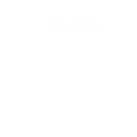
1
2
3
4
5
>
Írjon nekünk
Keresztnév
Vezetéknév
E-mail cím
*
Keresztnév:
*
Vezetéknév:
*
E-mail cím: