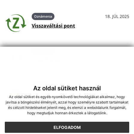
18. JÚL 2025
Oznámenia
Visszaváltási pont
17. MAR 2026
Oznámenia
nový článok
07. MÁJ 2026
Aktuality
Az oldal sütiket használ
Tábortűz
Az oldal sütiket és egyéb nyomkövető technológiákat alkalmaz, hogy
javítsa a böngészési élményét, azzal hogy személyre szabott tartalmakat
és célzott hirdetéseket jelenít meg, és elemzi a weboldalunk forgalmát,
hogy megtudjuk honnan érkeztek a látogatóink.
07. MÁJ 2026
Podujatia
ELFOGADOM
Anyák napja 2026