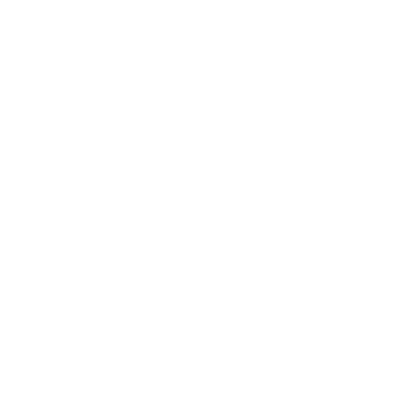
Keresztnév
Vezetéknév
E-mail cím
*
Keresztnév:
*
Vezetéknév:
*
E-mail cím:
Üzenetének szövege...
*
Üzenetének szövege: