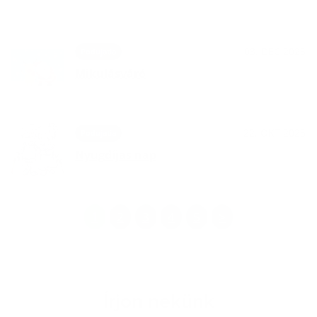
03. DEC 2025
Podujatia
Mikulásváró
22. OKT 2025
Podujatia
Nyugdíjas nap
1
2
3
4
5
>
Írjon nekünk