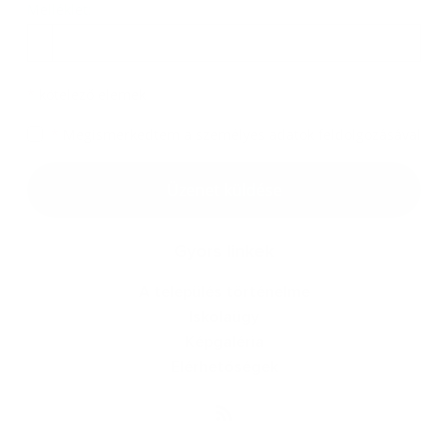
Melléklet:
Melléklet
*
kötelező elemek
*
Megismerkedtem a
személyes adatok feldolgozásával
Google reCaptcha Response
Üzenet küldése
Gyors linkek
A település történelme
Iskolaügy
Képgaléria
Elérhetőségek