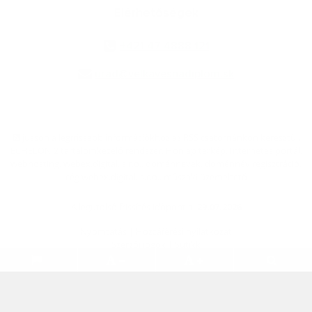
Elérhetőségek
+421 47 4888 121
urad@velkavesnadiplom.sk
jusson a legfrissebb információkhoz az RSS csatornánkon keresztűl
,
ECHELON 2 tartalomkezelő rendszer,
Honlap térkép
,
Internetes portál
,
webhosting
,
webex.digital, s.r.o.
,
doménnevek
,
doménnév regisztráció
,
cég webex.digital, s.r.o.
,
műszaki üzemeltető
A legutolsó frissítés időpontja:
29.07.2026
Nyomtatás
|
Hozzáférési nyilatkozat
Szerzői jogok
|
Sütikk
.
.
.
.
.
.
webdesign
|