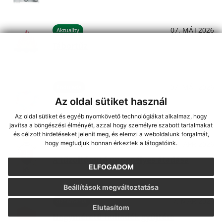
07. MÁJ 2026
Aktuality
Tábortűz
07. MÁJ 2026
Podujatia
Az oldal sütiket használ
Anyák napja 2026
Az oldal sütiket és egyéb nyomkövető technológiákat alkalmaz, hogy
javítsa a böngészési élményét, azzal hogy személyre szabott tartalmakat
és célzott hirdetéseket jelenít meg, és elemzi a weboldalunk forgalmát,
hogy megtudjuk honnan érkeztek a látogatóink.
08. APR 2026
Oznámenia
A tűzoltóautó ünnepélyes átadása
ELFOGADOM
Beállítások megváltoztatása
17. MAR 2026
Oznámenia
Elutasítom
Nagyméretű hulladék gyűjtése