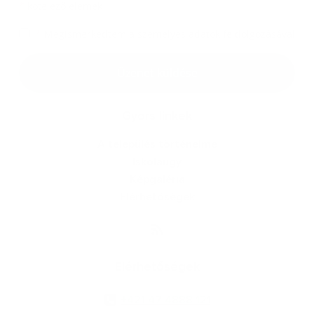
*
kötelező elemek
*
Megismerkedtem a
személyes adatok feldolgozásával
Google reCaptcha Response
Üzenet küldése
Gyors linkek
A település történelme
Iskolaügy
Képgaléria
Elérhetőségek
Elérhetőségek
+421 47 4888 121