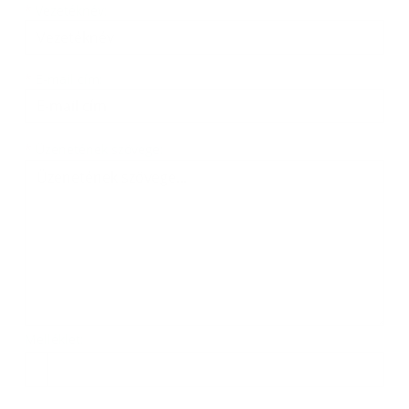
*
Vezetéknév:
*
E-mail cím:
Üzenetének szövege...
*
Üzenetének szövege:
Melléklet:
Melléklet