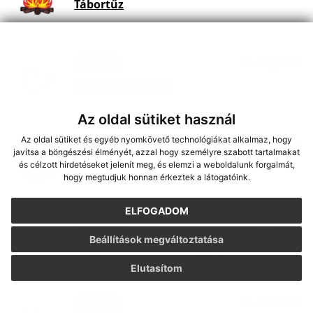
Tábortűz
07. MÁJ 2026
Podujatia
Anyák napja 2026
Az oldal sütiket használ
Az oldal sütiket és egyéb nyomkövető technológiákat alkalmaz, hogy
08. APR 2026
Oznámenia
javítsa a böngészési élményét, azzal hogy személyre szabott tartalmakat
A tűzoltóautó ünnepélyes átadása
és célzott hirdetéseket jelenít meg, és elemzi a weboldalunk forgalmát,
hogy megtudjuk honnan érkeztek a látogatóink.
ELFOGADOM
17. MAR 2026
Oznámenia
Beállítások megváltoztatása
Nagyméretű hulladék gyűjtése
Elutasítom
03. DEC 2025
Podujatia