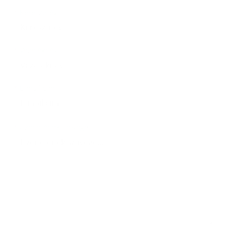
Keresztnév
Vezetéknév
E-mail cím
*
Keresztnév:
*
Vezetéknév:
*
E-mail cím:
Üzenetének szövege...
*
Üzenetének szövege: