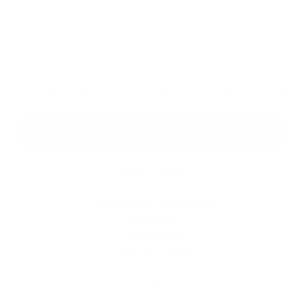
Melléklet:
Melléklet
*
kötelező elemek
*
Megismerkedtem a
személyes adatok feldolgozásával
Google reCaptcha Response
Üzenet küldése
Gyors linkek
A település történelme
Iskolaügy
Képgaléria
Elérhetőségek