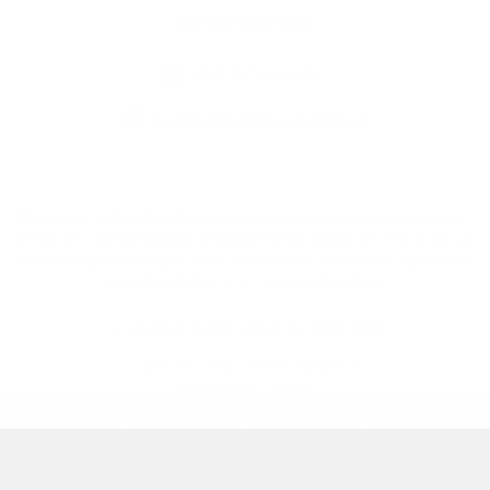
Elérhetőségek
+421 47 4888 121
urad@velkavesnadiplom.sk
jusson a legfrissebb információkhoz az RSS csatornánkon keresztűl
,
ECHELON 2 tartalomkezelő rendszer,
Honlap térkép
,
Internetes portál
,
webhosting
,
webex.digital, s.r.o.
,
doménnevek
,
doménnév regisztráció
,
cég webex.digital, s.r.o.
,
műszaki üzemeltető
A legutolsó frissítés időpontja:
29.07.2026
Nyomtatás
|
Hozzáférési nyilatkozat
Szerzői jogok
|
Sütikk
.
.
.
.
.
.
webdesign
|