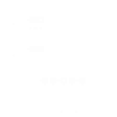
03. DEC 2025
Podujatia
Mikulásváró
22. OKT 2025
Podujatia
Nyugdíjas nap
1
2
3
4
5
>
Írjon nekünk