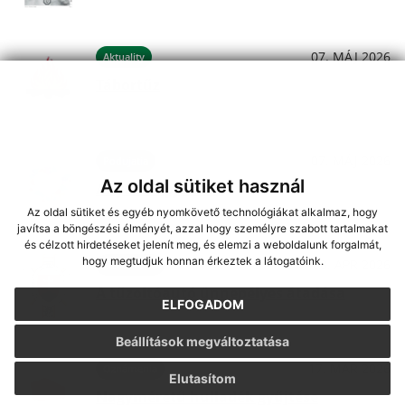
07. MÁJ 2026
Aktuality
Tábortűz
07. MÁJ 2026
Podujatia
Az oldal sütiket használ
Anyák napja 2026
Az oldal sütiket és egyéb nyomkövető technológiákat alkalmaz, hogy
javítsa a böngészési élményét, azzal hogy személyre szabott tartalmakat
és célzott hirdetéseket jelenít meg, és elemzi a weboldalunk forgalmát,
hogy megtudjuk honnan érkeztek a látogatóink.
08. APR 2026
Oznámenia
A tűzoltóautó ünnepélyes átadása
ELFOGADOM
Beállítások megváltoztatása
17. MAR 2026
Oznámenia
Elutasítom
Nagyméretű hulladék gyűjtése