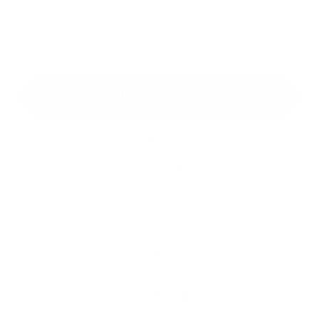
*
kötelező elemek
*
Megismerkedtem a
személyes adatok feldolgozásával
Google reCaptcha Response
Üzenet küldése
Gyors linkek
A település történelme
Iskolaügy
Képgaléria
Elérhetőségek
Elérhetőségek