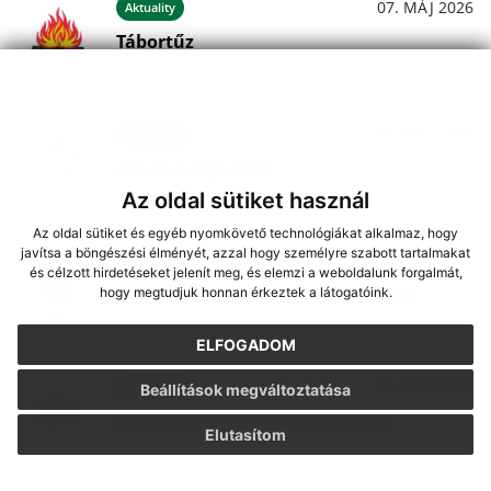
07. MÁJ 2026
Aktuality
Tábortűz
07. MÁJ 2026
Podujatia
Anyák napja 2026
Az oldal sütiket használ
Az oldal sütiket és egyéb nyomkövető technológiákat alkalmaz, hogy
javítsa a böngészési élményét, azzal hogy személyre szabott tartalmakat
08. APR 2026
Oznámenia
és célzott hirdetéseket jelenít meg, és elemzi a weboldalunk forgalmát,
A tűzoltóautó ünnepélyes átadása
hogy megtudjuk honnan érkeztek a látogatóink.
ELFOGADOM
17. MAR 2026
Oznámenia
Beállítások megváltoztatása
Nagyméretű hulladék gyűjtése
Elutasítom