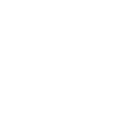
*
Vezetéknév:
*
E-mail cím:
Üzenetének szövege...
*
Üzenetének szövege:
Melléklet:
Melléklet