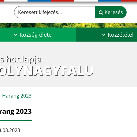
Keresett kifejezés...
Keresés
Község élete
Közzététel
os honlapja
POLYNAGYFALU
Harang 2023
rang 2023
.03.2023