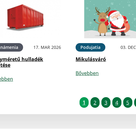
známenia
17. MAR 2026
Podujatia
03. DEC
yméretű hulladék
Mikulásváró
jtése
Bővebben
ebben
1
2
3
4
5