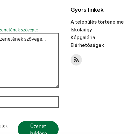
Gyors linkek
A település történelme
Üzenetének szövege...
enetének szövege:
Iskolaügy
Képgaléria
Elérhetőségek
Google reCaptcha Response
Üzenet
atok
küldése