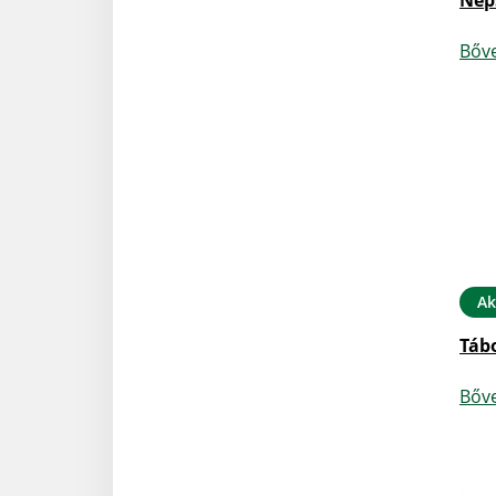
Nép
Bőv
Ak
Táb
Bőv