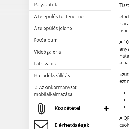
Pályázatok
Tisz
A település történelme
előd
hara
A település jelene
lehe
Fotóalbum
A 10
anya
Videógaléria
hatá
a ha
Látnivalók
Ezút
Hulladékszállítás
ezt 
☆ Az önkormányzat
mobilalkalmazása
Közzététel
A QR
Elérhetőségek
csök