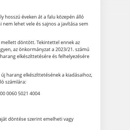
ly hosszú éveken át a falu közepén álló
 nem lehet vele és sajnos a javítása sem
 mellett döntött. Tekintettel ennek az
legyen, az önkormányzat a 2023/21. számú
harang elkészíttetésére és felhelyezésére
új harang elkészíttetésének a kiadásaihoz,
lló számlára:
000 0060 5021 4004
saját döntése szerint emelheti vagy