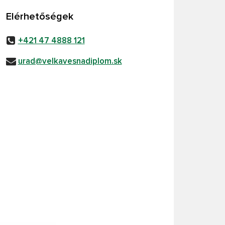
Elérhetőségek
+421 47 4888 121
urad@velkavesnadiplom.sk