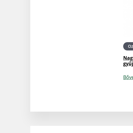
O
Nag
gyű
Bőv