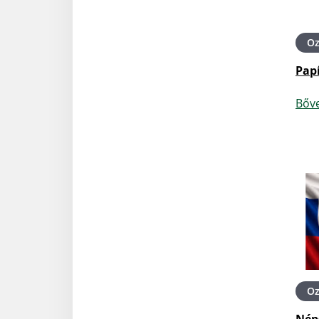
O
Papí
Bőv
O