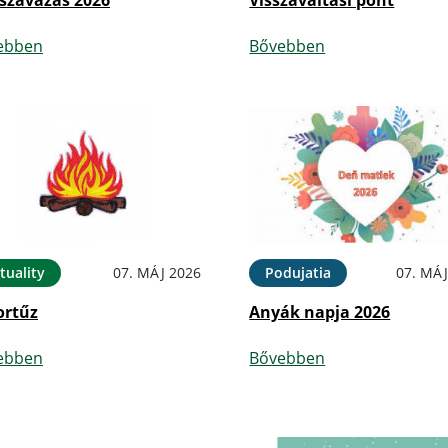
szavazás 2026
Visszaváltási pont
ebben
Bővebben
tuality
07. MÁJ 2026
Podujatia
07. MÁJ
ortűz
Anyák napja 2026
ebben
Bővebben