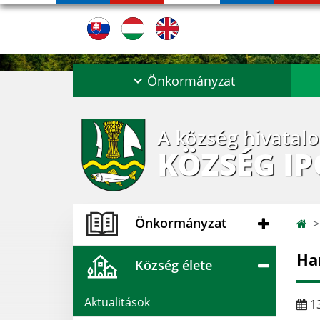
Önkormányzat
A község hivatal
KÖZSÉG I
Önkormányzat
Ha
Község élete
Aktualitások
13