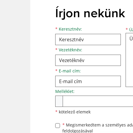
Írjon nekünk
Keresztnév
Vezetéknév
E-mail cím
*
Keresztnév:
*
Üz
*
Vezetéknév:
*
E-mail cím:
Melléklet:
Melléklet
*
kötelező elemek
*
Megismerkedtem a
személyes ad
feldolgozásával