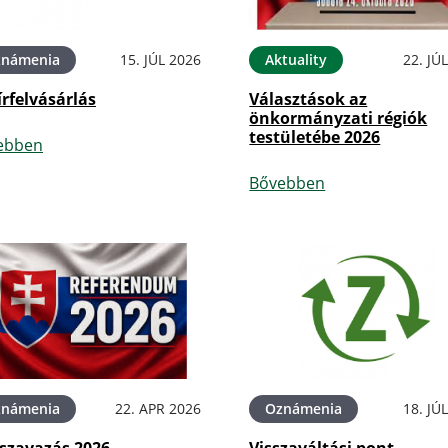
známenia
15. JÚL 2026
Aktuality
22. JÚ
rfelvásárlás
Választások az
önkormányzati régiók
testületébe 2026
ebben
Bővebben
známenia
22. APR 2026
Oznámenia
18. JÚ