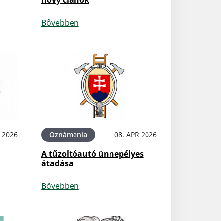
nový článok
Bővebben
 2026
Oznámenia
08. APR 2026
A tűzoltóautó ünnepélyes
átadása
Bővebben