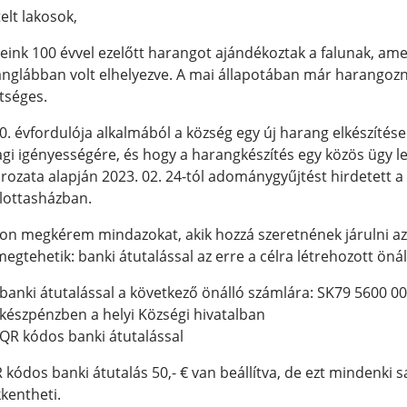
telt lakosok,
eink 100 évvel ezelőtt harangot ajándékoztak a falunak, ame
nglábban volt elhelyezve. A mai állapotában már harangozni
tséges.
0. évfordulója alkalmából a község egy új harang elkészítése
gi igényességére, és hogy a harangkészítés egy közös ügy 
rozata alapján 2023. 02. 24-tól adománygyűjtést hirdetett a 
lottasházban.
on megkérem mindazokat, akik hozzá szeretnének járulni az 
megtehetik: banki átutalással az erre a célra létrehozott öná
banki átutalással a következő önálló számlára: SK79 5600 0
készpénzben a helyi Községi hivatalban
QR kódos banki átutalással
 kódos banki átutalás 50,- € van beállítva, de ezt mindenki 
kentheti.