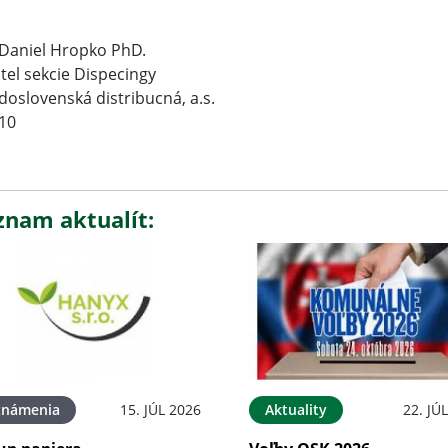
 Daniel Hropko PhD.
itel sekcie Dispecingy
doslovenská distribucná, a.s.
10
znam aktualít:
známenia
15. JÚL 2026
Aktuality
22. JÚ