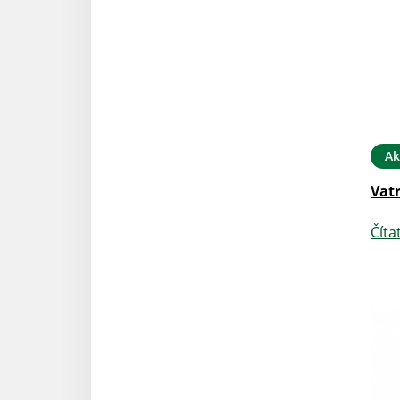
Ak
Vat
Číta