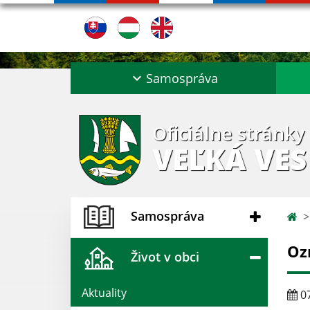
Samospráva
Oficiálne stránky
VEĽKÁ VES
Samospráva
Oz
Život v obci
Aktuality
07