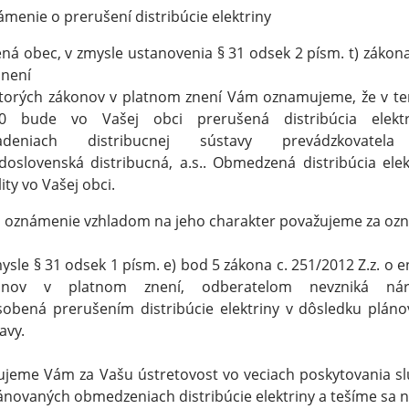
menie o prerušení distribúcie elektriny
ná obec, v zmysle ustanovenia § 31 odsek 2 písm. t) zákona
lnení
torých zákonov v platnom znení Vám oznamujeme, že v ter
30 bude vo Vašej obci prerušená distribúcia elek
iadeniach distribucnej sústavy prevádzkovatela
doslovenská distribucná, a.s.. Obmedzená distribúcia el
lity vo Vašej obci.
 oznámenie vzhladom na jeho charakter považujeme za oz
ysle § 31 odsek 1 písm. e) bod 5 zákona c. 251/2012 Z.z. o 
onov v platnom znení, odberatelom nevzniká ná
obená prerušením distribúcie elektriny v dôsledku pláno
avy.
jeme Vám za Vašu ústretovost vo veciach poskytovania s
ánovaných obmedzeniach distribúcie elektriny a tešíme sa n