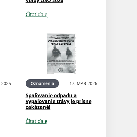
Voľby OSO 2026
Čítať ďalej
L 2025
Oznámenia
17. MAR 2026
Spaľovanie odpadu a
vypaľovanie trávy je prísne
zakázané!
Čítať ďalej