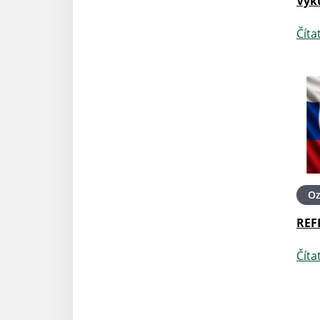
Výk
Číta
O
REF
Číta