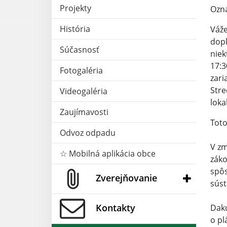
Projekty
Ozná
História
Váže
dop
Súčasnosť
niek
17:
Fotogaléria
zar
Stre
Videogaléria
loka
Zaujímavosti
Toto
Odvoz odpadu
V zm
☆ Mobilná aplikácia obce
zák
spôs
Zverejňovanie
súst
Kontakty
Daku
o pl