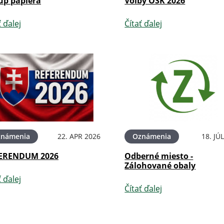
up papiera
Voľby OSK 2026
ť ďalej
Čítať ďalej
známenia
22. APR 2026
Oznámenia
18. JÚ
ERENDUM 2026
Odberné miesto -
Zálohované obaly
ť ďalej
Čítať ďalej