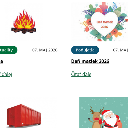
tuality
07. MÁJ 2026
Podujatia
07. MÁJ
ra
Deň matiek 2026
ť ďalej
Čítať ďalej