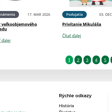
známenia
17. MAR 2026
Podujatia
03. DEC
r veľkoobjemového
Privítanie Mikuláša
adu
Čítať ďalej
ť ďalej
1
2
3
4
5
Rýchle odkazy
História
Text vašej správy...