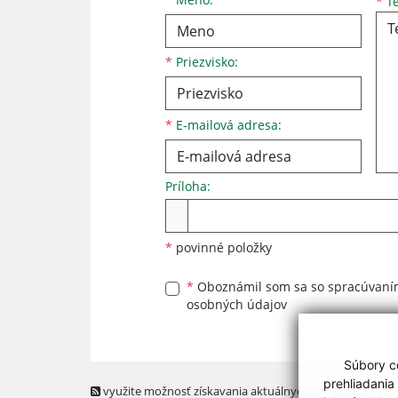
*
Te
*
Priezvisko:
*
E-mailová adresa:
Príloha:
Príloha
*
povinné položky
*
Oboznámil som sa so
spracúvan
osobných údajov
Súbory co
prehliadania
využite možnosť získavania aktuálnych informácií s