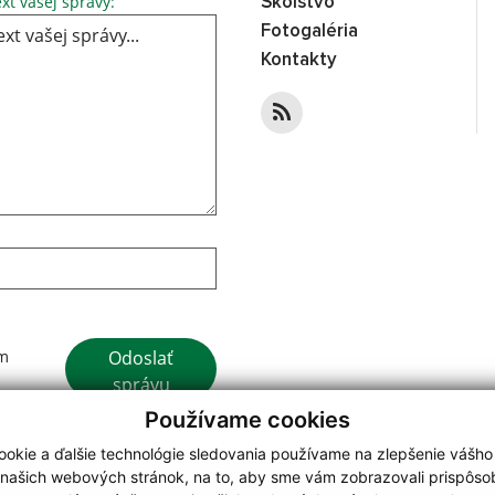
xt vašej správy:
Školstvo
Fotogaléria
Kontakty
Google reCaptcha Response
Odoslať
ím
správu
Používame cookies
okie a ďalšie technológie sledovania používame na zlepšenie vášho
 našich webových stránok, na to, aby sme vám zobrazovali prispôs