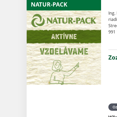
NATUR-PACK
Ing.
riad
Stre
991 
Zo
O