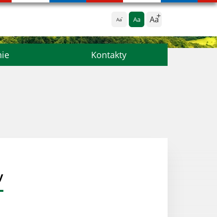
Aa
Aa
Aa
nie
Kontakty
y