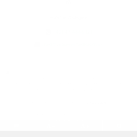
Elérhetőségek
+421 47 4888 121
urad@velkavesnadiplom.sk
jusson a legfrissebb információkhoz az RSS csatornánkon keresztűl
,
ECHELON 2 tartalomkezelő rendszer,
Honlap térkép
,
Internetes portál
,
webhosting
,
webex.digital, s.r.o.
,
doménnevek
,
doménnév regisztráció
,
cég webex.digital, s.r.o.
,
műszaki üzemeltető
A legutolsó frissítés időpontja:
29.07.2026
Nyomtatás
|
Hozzáférési nyilatkozat
Szerzői jogok
|
Sütikk
.
.
.
.
.
.