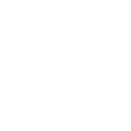
2021.08.17
Výberové konanie - kuchárka školskej jedálne
1
2
3
>