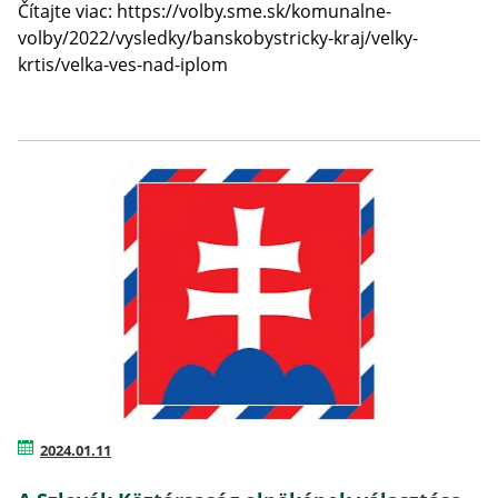
Čítajte viac: https://volby.sme.sk/komunalne-
volby/2022/vysledky/banskobystricky-kraj/velky-
krtis/velka-ves-nad-iplom
2024.01.11