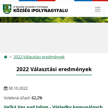
A község hivatalos honlapja
KÖZSÉG IPOLYNAGYFALU
2022 Választási eredmények
2022 Választási eredmények
30.10.2022
Volebná účasť:
62,2%
Veľká Ves nad Ipľom - Výsledky komunálnych