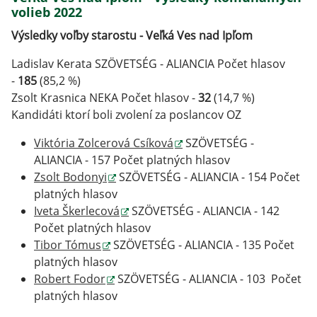
volieb 2022
Výsledky voľby starostu - Veľká Ves nad Ipľom
Ladislav Kerata SZÖVETSÉG - ALIANCIA Počet hlasov
-
185
(85,2 %)
Zsolt Krasnica NEKA Počet hlasov -
32
(14,7 %)
Kandidáti ktorí boli zvolení za poslancov OZ
Viktória Zolcerová Csíková
SZÖVETSÉG -
ALIANCIA - 157 Počet platných hlasov
Zsolt Bodonyi
SZÖVETSÉG - ALIANCIA - 154 Počet
platných hlasov
Iveta Škerlecová
SZÖVETSÉG - ALIANCIA - 142
Počet platných hlasov
Tibor Tómus
SZÖVETSÉG - ALIANCIA - 135 Počet
platných hlasov
Robert Fodor
SZÖVETSÉG - ALIANCIA - 103 Počet
platných hlasov