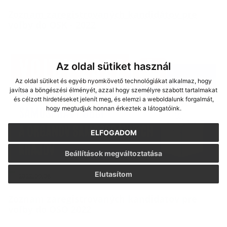
Zoznam zaregistrovaných kandidátov pre
voľby do OSK - 2022
Az oldal sütiket használ
Az oldal sütiket és egyéb nyomkövető technológiákat alkalmaz, hogy
javítsa a böngészési élményét, azzal hogy személyre szabott tartalmakat
és célzott hirdetéseket jelenít meg, és elemzi a weboldalunk forgalmát,
hogy megtudjuk honnan érkeztek a látogatóink.
ELFOGADOM
Beállítások megváltoztatása
Elutasítom
2022.09.08
Zoznam zaregistrovaných kandidátov pre
voľby do OSO 2022