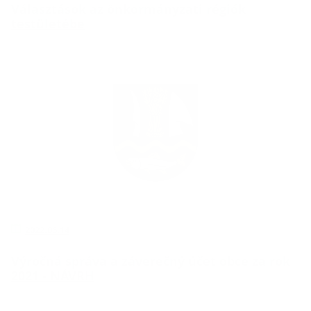
Választások az önkormányzati régiók
testületébe
2022.06.14
Výročná správa a záverečný účet obce za rok
2021 - NÁVRH