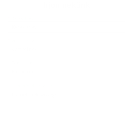
Írjon nekünk
Keresztnév
Vezetéknév
E-mail cím
*
Keresztnév:
*
Vezetéknév:
*
E-mail cím:
Üzenetének szövege...
*
Üzenetének szövege: