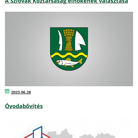
A Szlovák Köztársaság elnökének választása
2023.06.28
Óvodabővítés