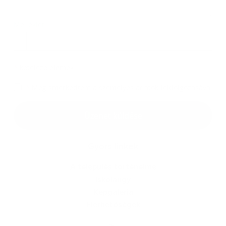
Melléklet:
Melléklet
*
kötelező elemek
*
Megismerkedtem a
személyes adatok feldolgozásával
Google reCaptcha Response
Üzenet küldése
Gyors linkek
A település történelme
Iskolaügy
Képgaléria
Elérhetőségek