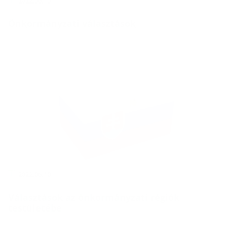
2022.06.10
Önkormányzati választások
2022.06.10
Választások az önkormányzati régiók
testületébe