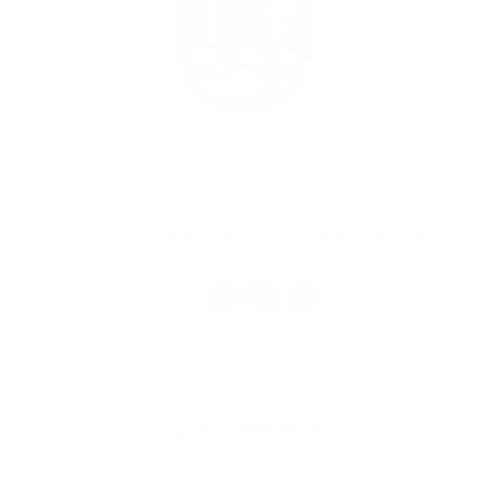
2021.08.17
Výberové konanie - kuchárka školskej jedálne
1
2
3
>
Írjon nekünk
Keresztnév
Vezetéknév
E-mail cím
*
Keresztnév: