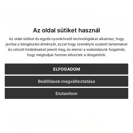
Az oldal sütiket használ
Az oldal sütiket és egyéb nyomkövető technológiákat alkalmaz, hogy
javítsa a böngészési élményét, azzal hogy személyre szabott tartalmakat
és célzott hirdetéseket jelenít meg, és elemzi a weboldalunk forgalmát,
hogy megtudjuk honnan érkeztek a látogatóink.
ELFOGADOM
Beállítások megváltoztatása
2022.09.08
Elutasítom
Zoznam zaregistrovaných kandidátov pre
voľby do OSO 2022