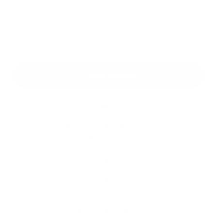
Melléklet
*
kötelező elemek
*
Megismerkedtem a
személyes adatok feldolgozásával
Google reCaptcha Response
Üzenet küldése
Gyors linkek
A település történelme
Iskolaügy
Képgaléria
Elérhetőségek
Elérhetőségek