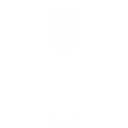
2022.06.14
Výročná správa a záverečný účet obce za rok
2021 - NÁVRH