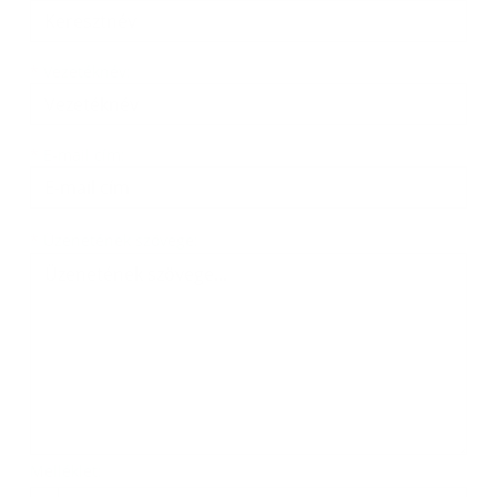
*
Vezetéknév:
*
E-mail cím:
Üzenetének szövege...
*
Üzenetének szövege:
Melléklet: