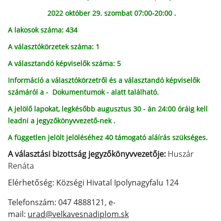
2022 október 29.
szombat
07:00-20:00 .
A lakosok száma: 434
A választókörzetek száma: 1
A választandó képviselők száma: 5
Információ a választókörzetről és a választandó képviselők
számáról a
- Dokumentumok - alatt található.
A jelölő lapokat, legkésőbb augusztus 30 - án 24:00 óráig kell
leadni a jegyzőkönyvvezető-nek .
A független jelölt
jelöléséhez
40 támogató aláírás szükséges.
A választási bizottság jegyzőkönyvvezetője:
Huszár
Renáta
Elérhetőség: Községi Hivatal Ipolynagyfalu 124
Telefonszám: 047 4888121, e-
mail:
urad@velkavesnadiplom.sk