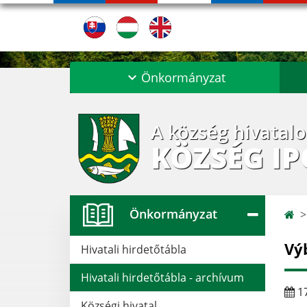
Önkormányzat
A község hivatal
KÖZSÉG I
Önkormányzat
Vý
Hivatali hirdetőtábla
Hivatali hirdetőtábla - archívum
17
Községi hivatal