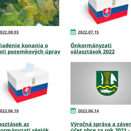
022.08.03
2022.07.15
iadenie konania o
Önkormányzati
atí pozemkových úprav
választások 2022
022.06.10
2022.06.14
asztások az
Výročná správa a záve
ormányzati régiók
účet obce za rok 2021 -