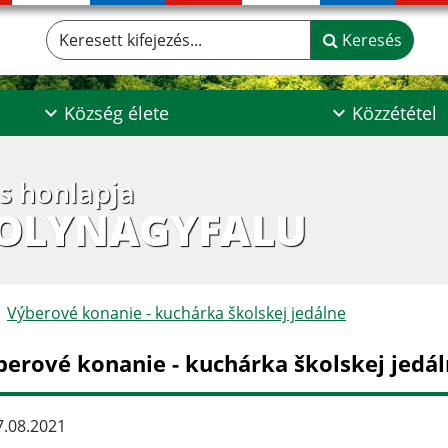
Keresett kifejezés...
Keresés
Község élete
Közzététel
os honlapja
POLYNAGYFALU
Výberové konanie - kuchárka školskej jedálne
berové konanie - kuchárka školskej jedá
.08.2021