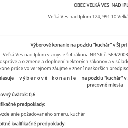
OBEC VEĽKÁ VES NAD I
Veľká Ves nad Ipľom 124, 991 10 Veľk
Výberové konanie na pozíciu "kuchár" v ŠJ pr
 Veľká Ves nad Ipľom v zmysle § 4 zákona NR SR č. 569/2003 o
správe a o zmene a doplnení niektorých zákonov a v súlade
kone práce vo verejnom záujme v znení neskorších predpis
hlasuje v ý b e r o v é k o n a n i e
na pozíciu "kuchár" v
pracovné miesta
covný úväzok:
0,6
ifikačné predpoklady:
vzdelanie požadovaného smeru, kuchár
itné kvalifikačné predpoklady: