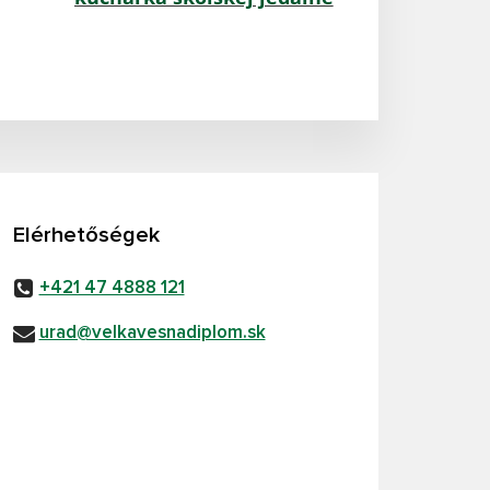
Elérhetőségek
+421 47 4888 121
urad@velkavesnadiplom.sk