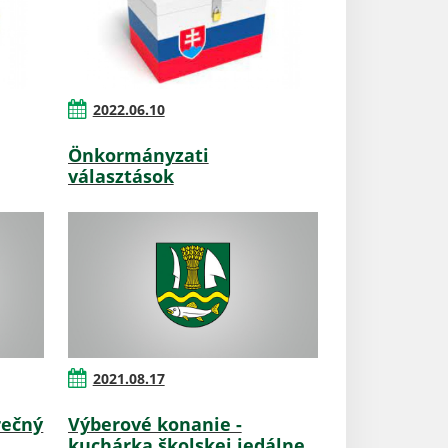
2022.06.10
Önkormányzati
választások
2021.08.17
rečný
Výberové konanie -
kuchárka školskej jedálne