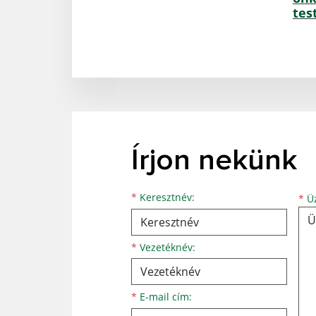
tes
Írjon nekünk
Keresztnév
Vezetéknév
E-mail cím
*
Keresztnév:
*
Üz
*
Vezetéknév:
*
E-mail cím: