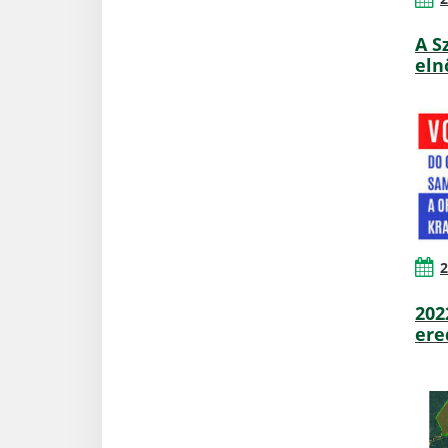
A S
eln
2
202
er