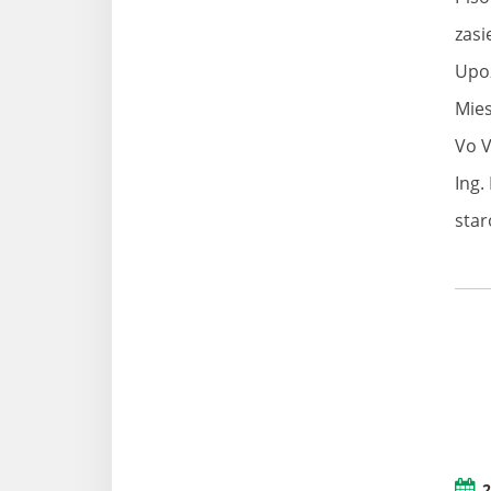
zasi
Upoz
Mies
Vo 
Ing.
star
2