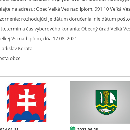
elajte na adresu: Obec Veľká Ves nad Ipľom, 991 10 Veľká Ve
ornenie: rozhodujúci je dátum doručenia, nie dátum poštov
to,termín a čas výberového konania: Obecný úrad Veľká Ves
Veľkej Vsi nad Ipľom, dňa 17.08. 2021
 Ladislav Kerata
osta obce
024.01.11
2023.06.28