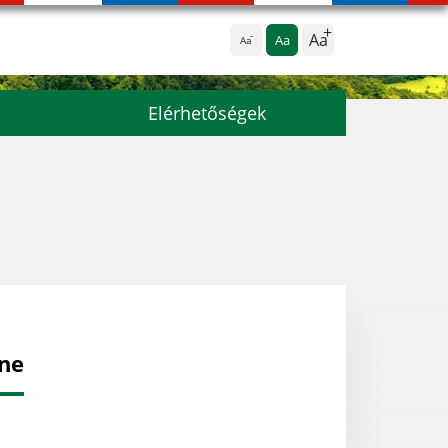
Aa
Aa
Aa
Elérhetőségek
lne