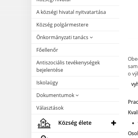
A községi hivatal nyitvatartása
Község polgármestere
Önkormányzati tanács
Főellenőr
Obec
Antiszociális tevékenységek
samo
bejelentése
o vý
Iskolaügy
vy
Dokumentumok
Pra
Választások
Kval
Község élete
Osob