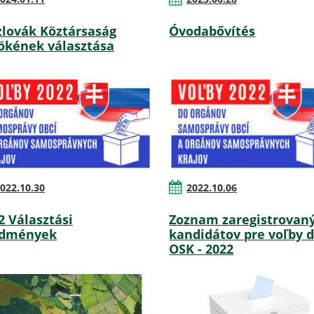
zlovák Köztársaság
Óvodabővítés
ökének választása
022.10.30
2022.10.06
2 Választási
Zoznam zaregistrovan
edmények
kandidátov pre voľby 
OSK - 2022