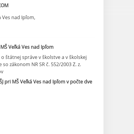
PĽOM
á Ves nad Ipľom,
i MŠ Veľká Ves nad Ipľom
 štátnej správe v školstve a v školskej
 so zákonom NR SR č. 552/2003 Z. z.
ov
 ŠJ pri MŠ Veľká Ves nad Ipľom v počte dve