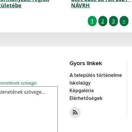
tületébe
NÁVRH
1
2
3
>
Gyors linkek
A település történelme
Üzenetének szövege...
enetének szövege:
Iskolaügy
Képgaléria
Elérhetőségek