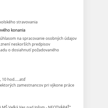
školského stravovania
rového konania
súhlasom na spracovanie osobných údajov
 znení neskorších predpisov
kladu o dosiahnutí požadovaného
 10 hod.....atď
ektorých zamestnancov pri výkone práce
ri MŠ Veľká Ves nad Ipľom - NEOTVÁRAŤ“