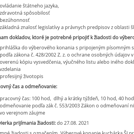
ovládanie štátneho jazyka,
zdravotná spôsobilosť
bezúhonnosť
základná znalosť legislatívy a právnych predpisov z oblasti 
am dokladov, ktoré je potrebné pripojiť k žiadosti do výbe
prihláška do výberového konania s pripojeným písomným 
podľa zákona č. 428/2002 Z. z. o ochrane osobných údajov v
overenú kópiu vysvedčenia, výučného listu alebo iného do
vzdelania
profesijný životopis
covný čas a odmeňovanie:
pracovný čas: 100 hod, dlhý a krátky týždeň, 10 hod, 40 hod,
odmeňovanie podľa zák č. 553/2003 Zákon o odmeňovaní ni
vo verejnom záujme
ierka prijímania žiadosti:
do 27.08. 2021
mné žiadosti s označením „Výberové konanie kuchárka ŠJ p