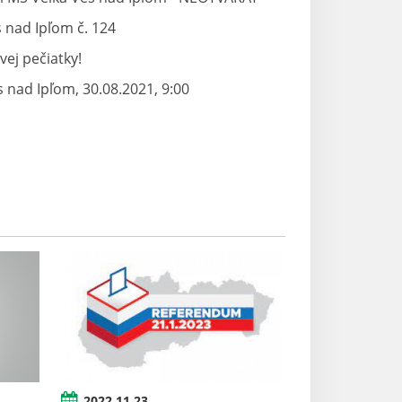
s nad Ipľom č. 124
ej pečiatky!
 nad Ipľom, 30.08.2021, 9:00
2022.11.23