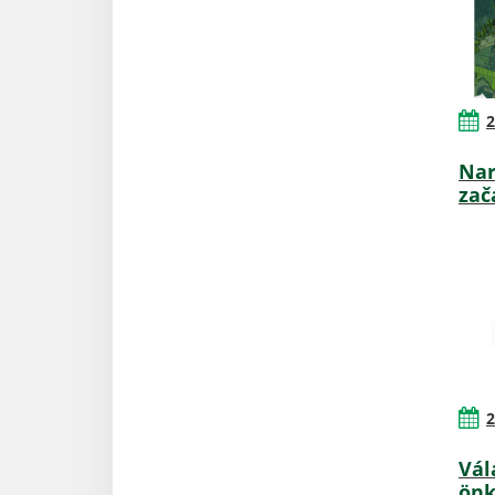
2
Nar
zač
2
Vál
önk