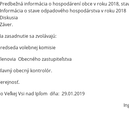
Predbežná informácia o hospodárení obce v roku 2018, sta
Informácia o stave odpadového hospodárstva v roku 2018
Diskusia
Záver.
a zasadnutie sa zvolávajú:
redseda volebnej komisie
lenovia Obecného zastupiteľstva
lavný obecný kontrolór.
erejnosť.
o Veľkej Vsi nad Ipľom dňa: 29.01.2019
Ing. Ladi
starosta 