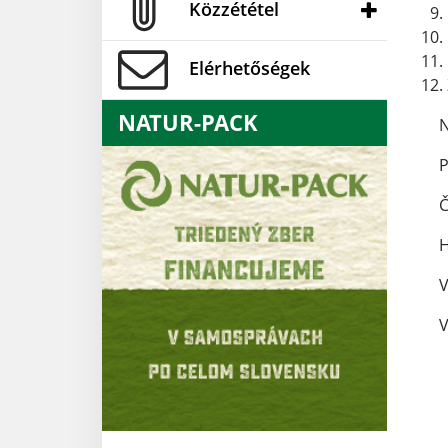
Közzététel
Elérhetőségek
NATUR-PACK
N
P
Č
H
V
V