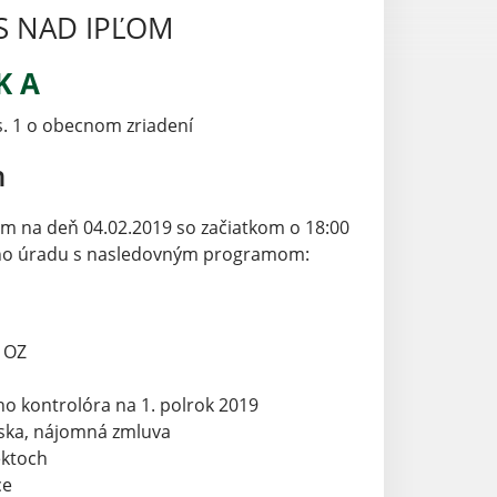
S NAD IPĽOM
K A
s. 1 o obecnom zriadení
m
om na deň 04.02.2019 so začiatkom o 18:00
ného úradu s nasledovným programom:
a OZ
o kontrolóra na 1. polrok 2019
iska, nájomná zmluva
ektoch
ce