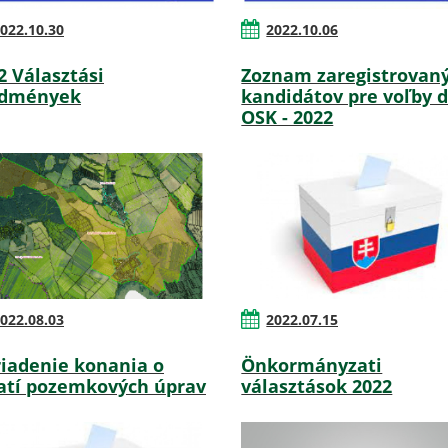
022.10.30
2022.10.06
2 Választási
Zoznam zaregistrovan
edmények
kandidátov pre voľby 
OSK - 2022
022.08.03
2022.07.15
iadenie konania o
Önkormányzati
atí pozemkových úprav
választások 2022