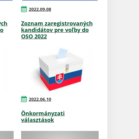
2022.09.08
ých
Zoznam zaregistrovaných
do
kandidátov pre voľby do
OSO 2022
2022.06.10
Önkormányzati
választások