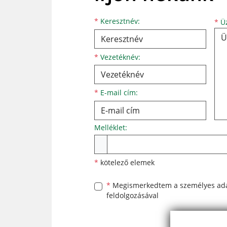
Keresztnév
Vezetéknév
E-mail cím
*
Keresztnév:
*
Üz
*
Vezetéknév:
*
E-mail cím:
Melléklet:
Melléklet
*
kötelező elemek
*
Megismerkedtem a
személyes ad
feldolgozásával