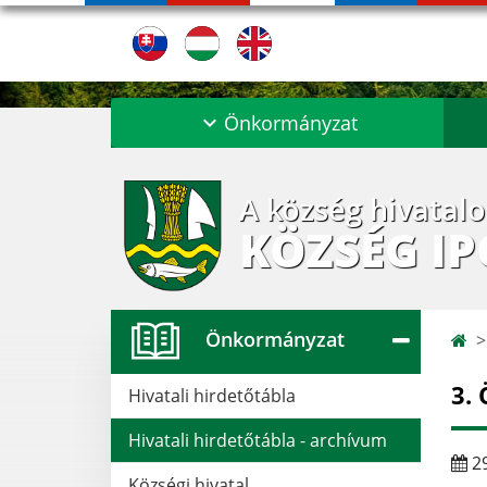
Önkormányzat
A község hivatal
KÖZSÉG I
Önkormányzat
3.
Hivatali hirdetőtábla
Hivatali hirdetőtábla - archívum
29
Községi hivatal