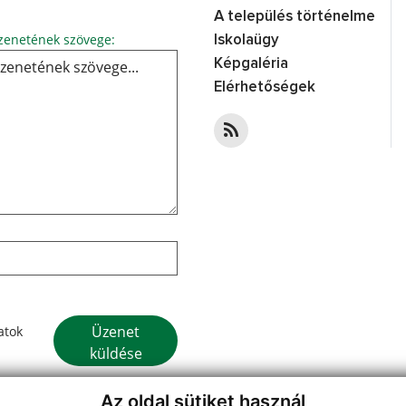
A település történelme
Üzenetének szövege...
enetének szövege:
Iskolaügy
Képgaléria
Elérhetőségek
Google reCaptcha Response
Üzenet
atok
küldése
Az oldal sütiket használ