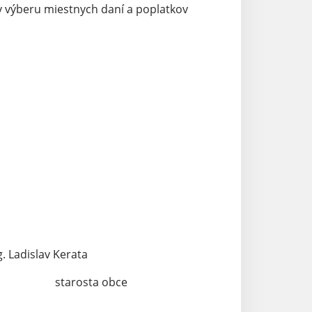
v výberu miestnych daní a poplatkov
slav Kerata
obce