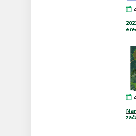
2
202
er
2
Nar
zač