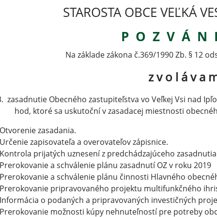
STAROSTA OBCE VEĽKÁ VE
P O Z V Á N 
Na základe zákona č.369/1990 Zb. § 12 od
z v o l á v a 
3. zasadnutie Obecného zastupiteľstva vo Veľkej Vsi nad Ipľ
hod, ktoré sa uskutoční v zasadacej miestnosti obec
Otvorenie zasadania.
Určenie zapisovateľa a overovateľov zápisnice.
Kontrola prijatých uznesení z predchádzajúceho zasadnuti
Prerokovanie a schválenie plánu zasadnutí OZ v roku 2019
Prerokovanie a schválenie plánu činnosti Hlavného obecnéh
Prerokovanie pripravovaného projektu multifunkčného ihr
Informácia o podaných a pripravovaných investičných proj
Prerokovanie možnosti kúpy nehnuteľností pre potreby ob