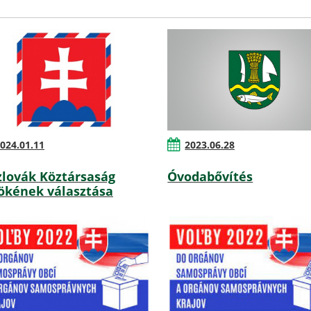
024.01.11
2023.06.28
zlovák Köztársaság
Óvodabővítés
ökének választása