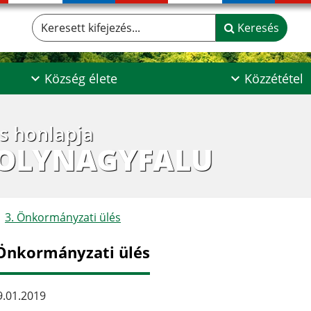
Keresett kifejezés...
Keresés
Község élete
Közzététel
os honlapja
POLYNAGYFALU
3. Önkormányzati ülés
 Önkormányzati ülés
.01.2019