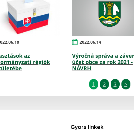
022.06.10
2022.06.14
asztások az
Výročná správa a záve
ormányzati régiók
účet obce za rok 2021 -
tületébe
NÁVRH
1
2
3
>
Gyors linkek