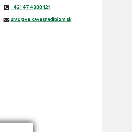
+421 47 4888 121
urad@velkavesnadiplom.sk