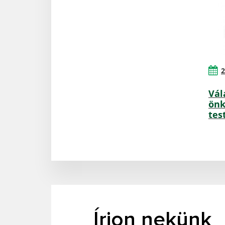
2
Vál
önk
tes
Írjon nekünk