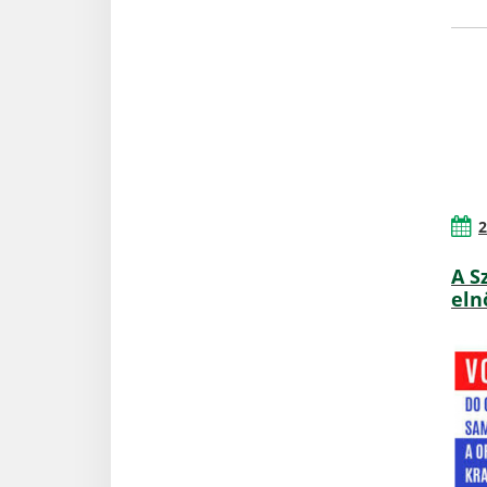
2
A S
eln